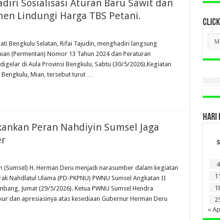
diri Sosialisasi Aturan Baru Sawit dan
men Lindungi Harga TBS Petani.
CLICK
CLI
i Bengkulu Selatan, Rifai Tajudin, menghadiri langsung
BER
LAM
tanian (Permentan) Nomor 13 Tahun 2024 dan Peraturan
DI
gelar di Aula Provinsi Bengkulu, Sabtu (30/5/2026).Kegiatan
SINI
 Bengkulu, Mian, tersebut turut …
HARI 
ankan Peran Nahdiyin Sumsel Jaga
er
S
4
 (Sumsel) H. Herman Deru menjadi narasumber dalam kegiatan
1
rak Nahdlatul Ulama (PD-PKPNU) PWNU Sumsel Angkatan II
1
lembang, Jumat (29/5/2026). Ketua PWNU Sumsel Hendra
kur dan apresiasinya atas kesediaan Gubernur Herman Deru
2
« Ap