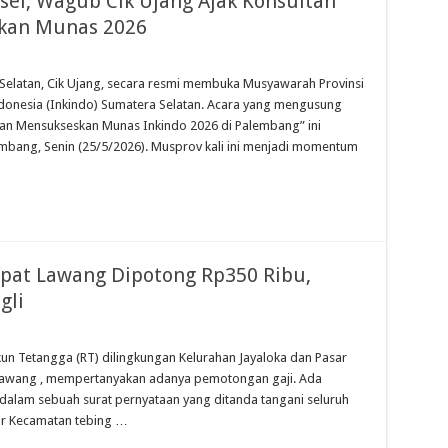
el, Wagub Cik Ujang Ajak Konsultan
skan Munas 2026
elatan, Cik Ujang, secara resmi membuka Musyawarah Provinsi
ndonesia (Inkindo) Sumatera Selatan. Acara yang mengusung
Dan Mensukseskan Munas Inkindo 2026 di Palembang” ini
mbang, Senin (25/5/2026). Musprov kali ini menjadi momentum
mpat Lawang Dipotong Rp350 Ribu,
gli
un Tetangga (RT) dilingkungan Kelurahan Jayaloka dan Pasar
Lawang , mempertanyakan adanya pemotongan gaji. Ada
 dalam sebuah surat pernyataan yang ditanda tangani seluruh
sar Kecamatan tebing …