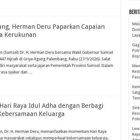
BERIT
Mel
Agung, Herman Deru Paparkan Capaian
Disn
a Kerukunan
Lay
Gaga
Pot
n (Sumsel) Dr. H. Herman Deru bersama Wakil Gubernur Sumsel
Boj
447 Hijriah di Griya Agung Palembang, Rabu (27/5/2026). Salat
ri masyarakat serta jajaran Pemerintah Provinsi Sumsel. Dalam
Mema
Res
asa syukur dan …
Pas
Kema
Sat
Tem
Hari Raya Idul Adha dengan Berbagi
Sine
 Kebersamaan Keluarga
Kes
Poho
Lewa
n, Dr. H. Herman Deru, memanfaatkan momentum Hari Raya
Kep
ama masyarakat sekaligus memperkuat kebersamaan keluarga.
Agus