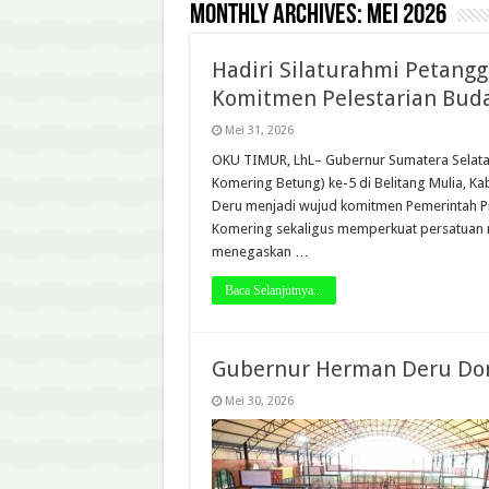
Monthly Archives:
Mei 2026
Hadiri Silaturahmi Petang
Komitmen Pelestarian Bud
Mei 31, 2026
OKU TIMUR, LhL– Gubernur Sumatera Selatan,
Komering Betung) ke-5 di Belitang Mulia, 
Deru menjadi wujud komitmen Pemerintah P
Komering sekaligus memperkuat persatuan 
menegaskan …
Baca Selanjutnya...
Gubernur Herman Deru Do
Mei 30, 2026