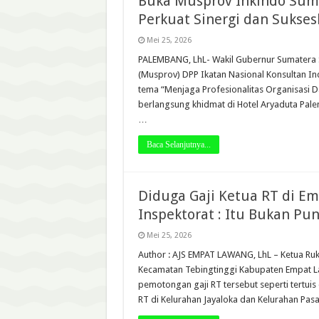
Buka Musprov Inkindo Sums
Perkuat Sinergi dan Sukse
Mei 25, 2026
PALEMBANG, LhL- Wakil Gubernur Sumatera S
(Musprov) DPP Ikatan Nasional Konsultan I
tema “Menjaga Profesionalitas Organisasi 
berlangsung khidmat di Hotel Aryaduta Pale
…
Baca Selanjutnya...
Diduga Gaji Ketua RT di E
Inspektorat : Itu Bukan Pun
Mei 25, 2026
Author : AJS EMPAT LAWANG, LhL – Ketua Ruk
Kecamatan Tebingtinggi Kabupaten Empat 
pemotongan gaji RT tersebut seperti tertuis
RT di Kelurahan Jayaloka dan Kelurahan Pa