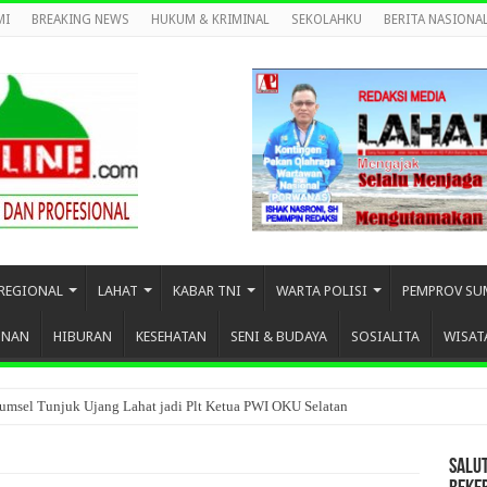
MI
BREAKING NEWS
HUKUM & KRIMINAL
SEKOLAHKU
BERITA NASIONA
REGIONAL
LAHAT
KABAR TNI
WARTA POLISI
PEMPROV SU
UNAN
HIBURAN
KESEHATAN
SENI & BUDAYA
SOSIALITA
WISAT
umsel Tunjuk Ujang Lahat jadi Plt Ketua PWI OKU Selatan
SALU