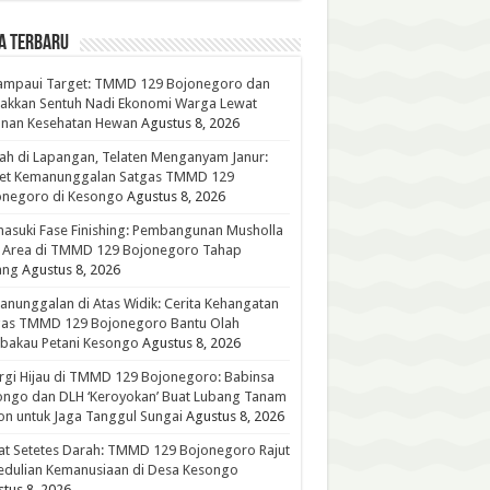
A TERBARU
ampaui Target: TMMD 129 Bojonegoro dan
akkan Sentuh Nadi Ekonomi Warga Lewat
anan Kesehatan Hewan
Agustus 8, 2026
h di Lapangan, Telaten Menganyam Janur:
ret Kemanunggalan Satgas TMMD 129
onegoro di Kesongo
Agustus 8, 2026
suki Fase Finishing: Pembangunan Musholla
t Area di TMMD 129 Bojonegoro Tahap
ang
Agustus 8, 2026
nunggalan di Atas Widik: Cerita Kehangatan
gas TMMD 129 Bojonegoro Bantu Olah
bakau Petani Kesongo
Agustus 8, 2026
rgi Hijau di TMMD 129 Bojonegoro: Babinsa
ongo dan DLH ‘Keroyokan’ Buat Lubang Tanam
n untuk Jaga Tanggul Sungai
Agustus 8, 2026
t Setetes Darah: TMMD 129 Bojonegoro Rajut
edulian Kemanusiaan di Desa Kesongo
tus 8, 2026