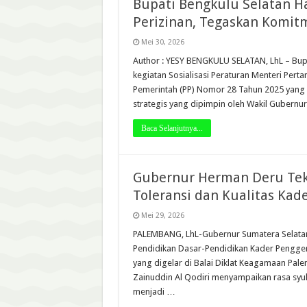
Bupati Bengkulu Selatan Ha
Perizinan, Tegaskan Komit
Mei 30, 2026
Author : YESY BENGKULU SELATAN, LhL – Bupat
kegiatan Sosialisasi Peraturan Menteri Per
Pemerintah (PP) Nomor 28 Tahun 2025 yang di
strategis yang dipimpin oleh Wakil Gubernur
Baca Selanjutnya...
Gubernur Herman Deru Tek
Toleransi dan Kualitas Kad
Mei 29, 2026
PALEMBANG, LhL-Gubernur Sumatera Selatan
Pendidikan Dasar-Pendidikan Kader Pengge
yang digelar di Balai Diklat Keagamaan Pa
Zainuddin Al Qodiri menyampaikan rasa syu
menjadi …