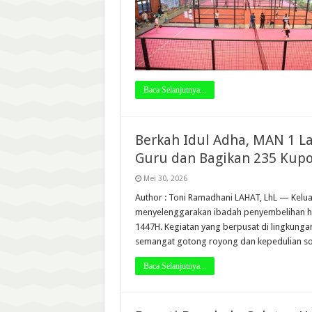
Baca Selanjutnya...
Berkah Idul Adha, MAN 1 La
Guru dan Bagikan 235 Kup
Mei 30, 2026
Author : Toni Ramadhani LAHAT, LhL — Kelua
menyelenggarakan ibadah penyembelihan he
1447H. Kegiatan yang berpusat di lingkung
semangat gotong royong dan kepedulian sos
Baca Selanjutnya...