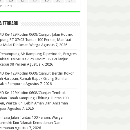
5
26
27
28
29
30
31
r
Jun »
A TERBARU
 Ke-129 Kodim 0608/Cianjur: Jalan Hotmix
ung RT 07/03 Tuntas 100 Persen, Manfaat
a Mulai Dinikmati Warga
Agustus 7, 2026
 Penampung Air Rampung Diperindah, Progres
nisasi TMMD Ke-129 Kodim 0608/Cianjur
capai 98 Persen
Agustus 7, 2026
 Ke-129 Kodim 0608/Cianjur: Berdiri Kokoh
h Harapan, Rumah Bapak Gilang Gumilar
akin Sempurna
Agustus 7, 2026
D Ke-129 Kodim 0608/Cianjur: Tembok
han Tanah Kampung Cibitung Tuntas 100
en, Warga Kini Lebih Aman Dari Ancaman
gsor
Agustus 7, 2026
nisasi Jalan Tuntas 100 Persen, Warga
rmukti Kini Nikmati Kemudahan Dan
yamanan
Agustus 7, 2026