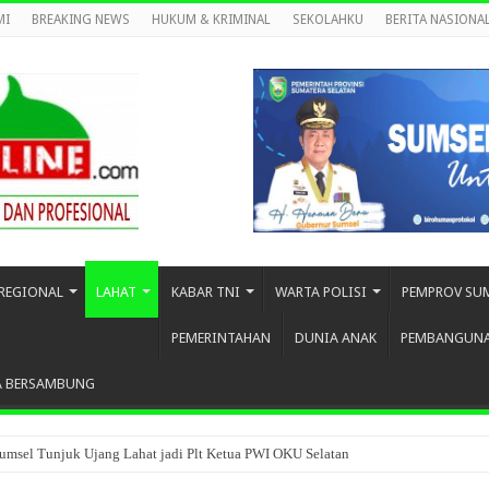
MI
BREAKING NEWS
HUKUM & KRIMINAL
SEKOLAHKU
BERITA NASIONA
REGIONAL
LAHAT
KABAR TNI
WARTA POLISI
PEMPROV SU
PEMERINTAHAN
DUNIA ANAK
PEMBANGUN
A BERSAMBUNG
umsel Tunjuk Ujang Lahat jadi Plt Ketua PWI OKU Selatan