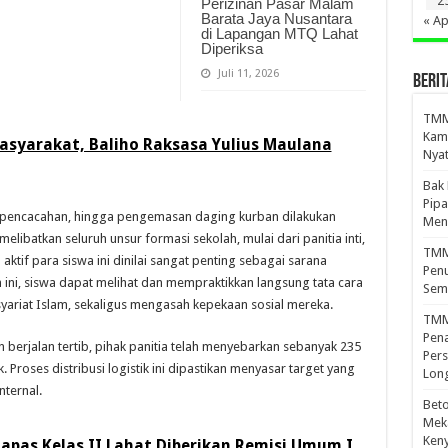
2
Perizinan Pasar Malam
Barata Jaya Nusantara
« Ap
di Lapangan MTQ Lahat
Diperiksa
Juli 11, 2026
BERIT
TMMD
Kamp
syarakat, Baliho Raksasa Yulius Maulana
Nyat
Bak
Pipa
, pencacahan, hingga pengemasan daging kurban dilakukan
Men
elibatkan seluruh unsur formasi sekolah, mulai dari panitia inti,
TMMD
 aktif para siswa ini dinilai sangat penting sebagai sarana
Penu
tan ini, siswa dapat melihat dan mempraktikkan langsung tata cara
Sem
ariat Islam, sekaligus mengasah kepekaan sosial mereka.
TMM
Pena
berjalan tertib, pihak panitia telah menyebarkan sebanyak 235
Pers
roses distribusi logistik ini dipastikan menyasar target yang
Lon
nternal.
Beto
Meka
Ken
apas Kelas II Lahat Diberikan Remisi Umum I