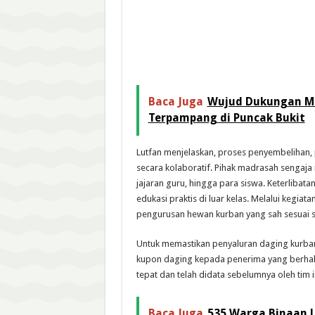
Baca Juga
Wujud Dukungan Ma
Terpampang di Puncak Bukit
Lutfan menjelaskan, proses penyembelihan
secara kolaboratif. Pihak madrasah sengaja m
jajaran guru, hingga para siswa. Keterlibatan
edukasi praktis di luar kelas. Melalui kegia
pengurusan hewan kurban yang sah sesuai sy
Untuk memastikan penyaluran daging kurban 
kupon daging kepada penerima yang berhak. P
tepat dan telah didata sebelumnya oleh tim i
Baca Juga
535 Warga Binaan L