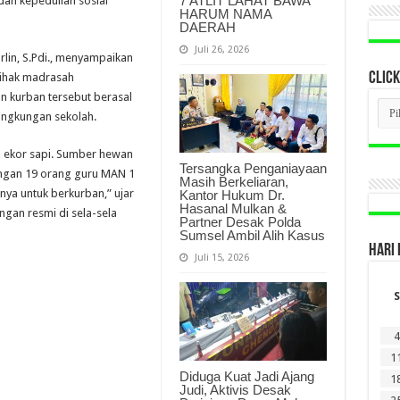
7 ATLIT LAHAT BAWA
n kepedulian sosial
HARUM NAMA
DAERAH
Juli 26, 2026
rlin, S.Pdi., menyampaikan
CLICK
pihak madrasah
n kurban tersebut berasal
CLI
lingkungan sekolah.
BER
LAM
DI
 3 ekor sapi. Sumber hewan
SINI
Tersangka Penganiayaan
tungan 19 orang guru MAN 1
Masih Berkeliaran,
nya untuk berkurban,” ujar
Kantor Hukum Dr.
Hasanal Mulkan &
ngan resmi di sela-sela
Partner Desak Polda
Sumsel Ambil Alih Kasus
HARI 
Juli 15, 2026
S
4
1
Diduga Kuat Jadi Ajang
1
Judi, Aktivis Desak