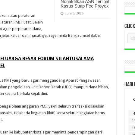
Nonaktifkan ASN Terlibat
Kasus Suap Fee Proyek
Juni 5, 2026
hukum atau peraturan
 aturan PMI Pusat. Selain
CLICK
nai agar perputaran dana,
CLI
n jelas keluar dan masuknya. Saya minta Bank Sumsel Babel
BER
LAM
DI
SINI
 KELUARGA BESAR FORUM SILAHTUSALAMA
EL
rus PMI yang baru agar menggandeng Aparat Pengawasan
HARI 
 dalam pengelolaan Unit Donor Darah (UDD) maupun dana hibah,
 secara berkala sejak dini.
S
engelolaan anggaran PMI, yakni seluruh transaksi dilakukan
saksi, tidak ada kegiatan fiktif, serta seluruh kegiatan harus
4
t.
1
1
mbusan ke kabupaten/kota agar meminta pendampingan dari