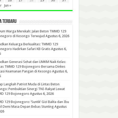
5
26
27
28
29
30
31
r
Jun »
A TERBARU
yum Warga Merekah: Jalan Beton TMMD 129
onegoro di Kesongo Terwujud
Agustus 6, 2026
dkan Keluarga Berkualitas: TMMD 129
negoro Hadirkan Safari KB Gratis
Agustus 6,
6
dkan Generasi Sehat dan UMKM Naik Kelas:
gas TMMD 129 Bojonegoro Bersama Dinkes
kasi Keamanan Pangan di Kesongo
Agustus 6,
6
p Langkah Patriot Muda di Lintas Beton
ngo: Pembuktian Sinergi TNI-Rakyat Lewat
D 129 Bojonegoro
Agustus 6, 2026
 129 Bojonegoro: ‘Suntik’ Gizi Balita dan Ibu
l Demi Masa Depan Bebas Stunting
Agustus
026