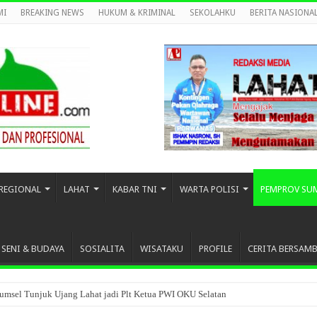
MI
BREAKING NEWS
HUKUM & KRIMINAL
SEKOLAHKU
BERITA NASIONA
REGIONAL
LAHAT
KABAR TNI
WARTA POLISI
PEMPROV SU
SENI & BUDAYA
SOSIALITA
WISATAKU
PROFILE
CERITA BERSAM
umsel Tunjuk Ujang Lahat jadi Plt Ketua PWI OKU Selatan