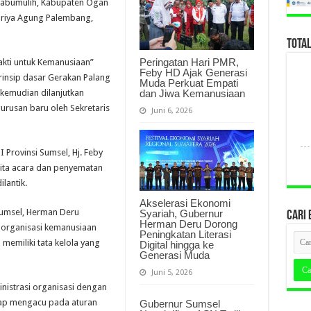
Prabumulih, Kabupaten Ogan
 Griya Agung Palembang,
TOTA
Peringatan Hari PMR,
kti untuk Kemanusiaan”
Feby HD Ajak Generasi
rinsip dasar Gerakan Palang
Muda Perkuat Empati
dan Jiwa Kemanusiaan
 kemudian dilanjutkan
rusan baru oleh Sekretaris
Juni 6, 2026
 Provinsi Sumsel, Hj. Feby
ita acara dan penyematan
lantik.
Akselerasi Ekonomi
umsel, Herman Deru
Syariah, Gubernur
CARI 
Herman Deru Dorong
organisasi kemanusiaan
Peningkatan Literasi
memiliki tata kelola yang
Digital hingga ke
Generasi Muda
Juni 5, 2026
istrasi organisasi dengan
ap mengacu pada aturan
Gubernur Sumsel