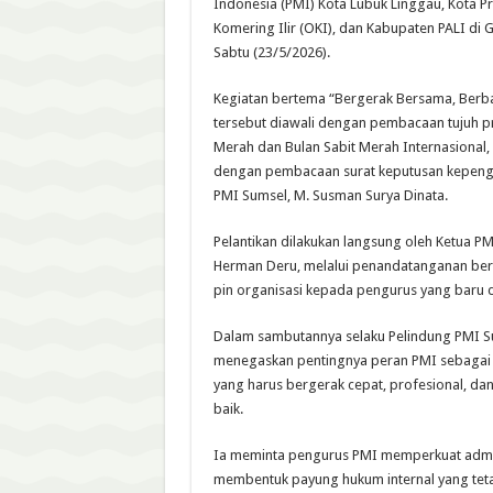
Indonesia (PMI) Kota Lubuk Linggau, Kota 
Komering Ilir (OKI), dan Kabupaten PALI di
Sabtu (23/5/2026).
Kegiatan bertema “Bergerak Bersama, Berba
tersebut diawali dengan pembacaan tujuh p
Merah dan Bulan Sabit Merah Internasional,
dengan pembacaan surat keputusan kepengu
PMI Sumsel, M. Susman Surya Dinata.
Pelantikan dilakukan langsung oleh Ketua PMI
Herman Deru, melalui penandatanganan ber
pin organisasi kepada pengurus yang baru di
Dalam sambutannya selaku Pelindung PMI S
menegaskan pentingnya peran PMI sebagai 
yang harus bergerak cepat, profesional, dan 
baik.
Ia meminta pengurus PMI memperkuat admin
membentuk payung hukum internal yang tet