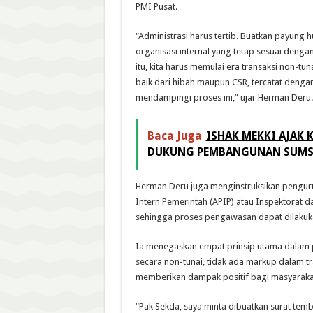
PMI Pusat.
“Administrasi harus tertib. Buatkan payung 
organisasi internal yang tetap sesuai dengan
itu, kita harus memulai era transaksi non-tu
baik dari hibah maupun CSR, tercatat denga
mendampingi proses ini,” ujar Herman Deru.
Baca Juga
ISHAK MEKKI AJAK
DUKUNG PEMBANGUNAN SUMS
Herman Deru juga menginstruksikan pengu
Intern Pemerintah (APIP) atau Inspektorat
sehingga proses pengawasan dapat dilakukan
Ia menegaskan empat prinsip utama dalam p
secara non-tunai, tidak ada markup dalam tran
memberikan dampak positif bagi masyaraka
“Pak Sekda, saya minta dibuatkan surat te