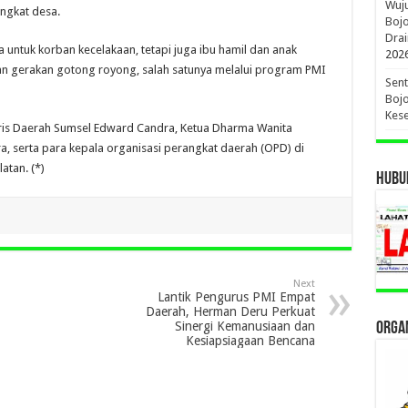
Wuj
ingkat desa.
Boj
Drai
 untuk korban kecelakaan, tetapi juga ibu hamil dan anak
202
an gerakan gotong royong, salah satunya melalui program PMI
Sent
Bojo
Kese
aris Daerah Sumsel Edward Candra, Ketua Dharma Wanita
, serta para kepala organisasi perangkat daerah (OPD) di
atan. (*)
HUBUN
Next
Lantik Pengurus PMI Empat
Daerah, Herman Deru Perkuat
Sinergi Kemanusiaan dan
ORGAN
Kesiapsiagaan Bencana