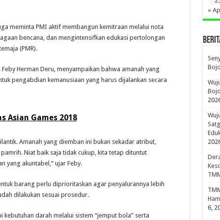
2
« Ap
juga meminta PMI aktif membangun kemitraan melalui nota
agaan bencana, dan mengintensifkan edukasi pertolongan
BERIT
Remaja (PMR).
Sen
Boj
 Hj. Feby Herman Deru, menyampaikan bahwa amanah yang
uk pengabdian kemanusiaan yang harus dijalankan secara
Wuju
Bojo
202
Wuju
as Asian Games 2018
Sat
Edu
antik. Amanah yang diemban ini bukan sekadar atribut,
202
mrih. Niat baik saja tidak cukup, kita tetap dituntut
Dera
 yang akuntabel,” ujar Feby.
Keso
TMM
tuk barang perlu diprioritaskan agar penyalurannya lebih
TMMD
dah dilakukan sesuai prosedur.
Hami
6, 2
 kebutuhan darah melalui sistem “jemput bola” serta