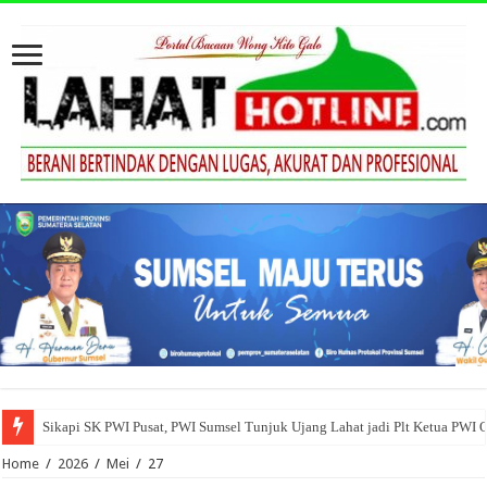
Sikapi SK PWI Pusat, PWI Sumsel Tunjuk Ujang Lahat jadi Plt Ketua PWI 
Home
/
2026
/
Mei
/
27