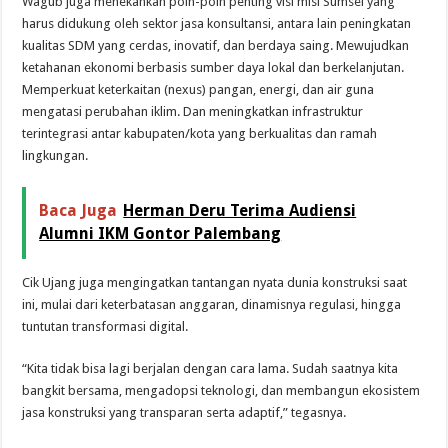
Wagub juga menekankan poin-poin penting visi misi Sumsel yang
harus didukung oleh sektor jasa konsultansi, antara lain peningkatan
kualitas SDM yang cerdas, inovatif, dan berdaya saing. Mewujudkan
ketahanan ekonomi berbasis sumber daya lokal dan berkelanjutan.
Memperkuat keterkaitan (nexus) pangan, energi, dan air guna
mengatasi perubahan iklim. Dan meningkatkan infrastruktur
terintegrasi antar kabupaten/kota yang berkualitas dan ramah
lingkungan.
Baca Juga
Herman Deru Terima Audiensi
Alumni IKM Gontor Palembang
Cik Ujang juga mengingatkan tantangan nyata dunia konstruksi saat
ini, mulai dari keterbatasan anggaran, dinamisnya regulasi, hingga
tuntutan transformasi digital.
“Kita tidak bisa lagi berjalan dengan cara lama. Sudah saatnya kita
bangkit bersama, mengadopsi teknologi, dan membangun ekosistem
jasa konstruksi yang transparan serta adaptif,” tegasnya.