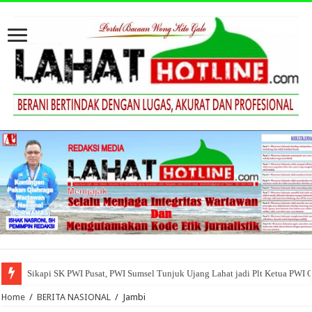
Sikapi SK PWI Pusat, PWI Sumsel Tunjuk Ujang Lahat jadi Plt Ketua PWI 
Home
/
BERITA NASIONAL
/
Jambi