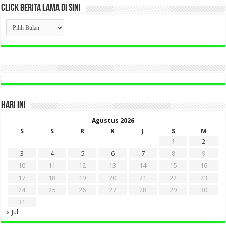
CLICK BERITA LAMA DI SINI
CLICK
BERITA
LAMA
DI
SINI
HARI INI
Agustus 2026
S
S
R
K
J
S
M
1
2
3
4
5
6
7
8
9
10
11
12
13
14
15
16
17
18
19
20
21
22
23
24
25
26
27
28
29
30
31
« Jul