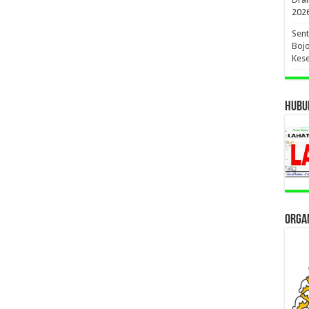
202
Sent
Bojo
Kese
HUBUN
ORGAN