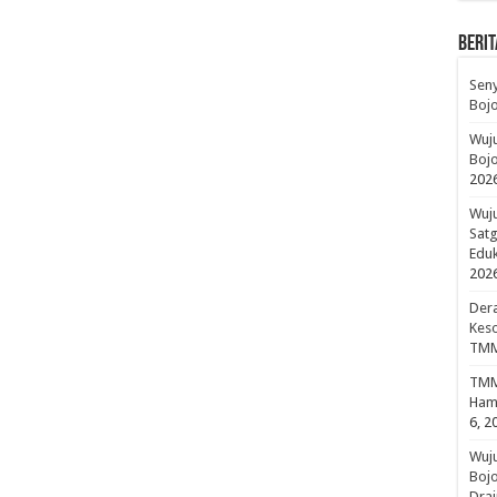
BERIT
Sen
Boj
Wuju
Bojo
202
Wuju
Sat
Edu
202
Dera
Keso
TMM
TMMD
Hami
6, 2
Wuj
Boj
Drai