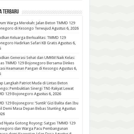
A TERBARU
yum Warga Merekah: Jalan Beton TMMD 129
onegoro di Kesongo Terwujud
Agustus 6, 2026
dkan Keluarga Berkualitas: TMMD 129
negoro Hadirkan Safari KB Gratis
Agustus 6,
6
dkan Generasi Sehat dan UMKM Naik Kelas:
gas TMMD 129 Bojonegoro Bersama Dinkes
kasi Keamanan Pangan di Kesongo
Agustus 6,
6
p Langkah Patriot Muda di Lintas Beton
ngo: Pembuktian Sinergi TNI-Rakyat Lewat
D 129 Bojonegoro
Agustus 6, 2026
 129 Bojonegoro: ‘Suntik’ Gizi Balita dan Ibu
l Demi Masa Depan Bebas Stunting
Agustus
026
ud Nyata Gotong Royong: Satgas TMMD 129
onegoro dan Warga Pacu Pembangunan
nase demi Keawetan Jalan Desa
Agustus 6,