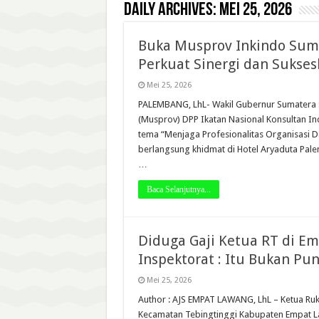
Daily Archives:
Mei 25, 2026
Buka Musprov Inkindo Sums
Perkuat Sinergi dan Sukse
Mei 25, 2026
PALEMBANG, LhL- Wakil Gubernur Sumatera S
(Musprov) DPP Ikatan Nasional Konsultan I
tema “Menjaga Profesionalitas Organisasi 
berlangsung khidmat di Hotel Aryaduta Pale
…
Baca Selanjutnya...
Diduga Gaji Ketua RT di E
Inspektorat : Itu Bukan Pun
Mei 25, 2026
Author : AJS EMPAT LAWANG, LhL – Ketua Ruk
Kecamatan Tebingtinggi Kabupaten Empat 