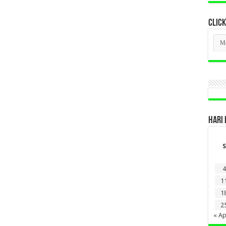
CLICK
CLI
BER
LAM
DI
SINI
HARI 
S
4
1
1
2
« Ap