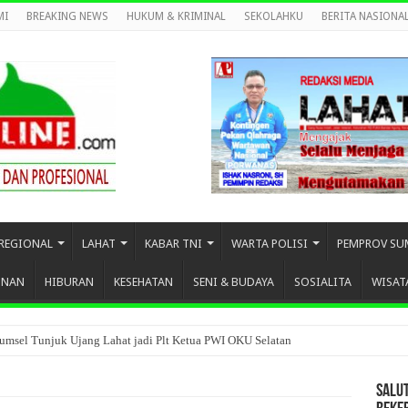
MI
BREAKING NEWS
HUKUM & KRIMINAL
SEKOLAHKU
BERITA NASIONA
REGIONAL
LAHAT
KABAR TNI
WARTA POLISI
PEMPROV SU
UNAN
HIBURAN
KESEHATAN
SENI & BUDAYA
SOSIALITA
WISAT
umsel Tunjuk Ujang Lahat jadi Plt Ketua PWI OKU Selatan
SALU