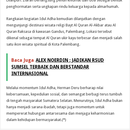
Leanpuri. Ziarah berlangsung penuh khidmat dan doa sebagai bentuk
penghormatan serta ungkapan rindu keluarga kepada almarhumah.
Rangkaian kegiatan Idul Adha kemudian dilanjutkan dengan
mengunjungi destinasi wisata religi Bayt Al Quran Al-Akbar atau Al
Quran Raksasa di kawasan Gandus, Palembang. Lokasi tersebut
dikenal sebagai tempat Al Quran ukir kayu terbesar dan menjadi salah
satu ikon wisata spiritual di Kota Palembang.
Baca Juga
ALEX NOERDIN : JADIKAN RSUD
SUMSEL TERBAIK DAN BERSTANDAR
INTERNASIONAL
Melalui momentum Idul Adha, Herman Deru berharap nilai
kebersamaan, kepedulian sosial, dan semangat berbagi terus tumbuh
di tengah masyarakat Sumatera Selatan. Menurutnya, Idul Adha bukan
hanya menjadi sarana ibadah, tetapi juga momentum untuk
mempererat hubungan antarsesama dan menjaga keharmonisan
dalam kehidupan bermasyarakat.(*)