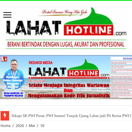
Sikapi SK PWI Pusat, PWI Sumsel Tunjuk Ujang Lahat jadi Plt Ketua PWI 
Home
/
2026
/
Mei
/
10