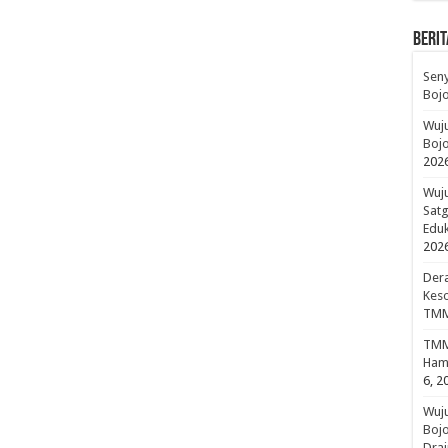
BERIT
Sen
Boj
Wuju
Bojo
202
Wuju
Sat
Edu
202
Dera
Keso
TMM
TMMD
Hami
6, 2
Wuj
Boj
Drai