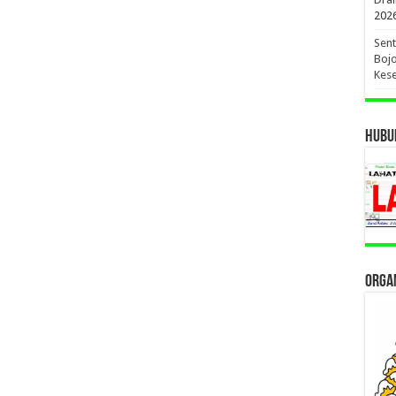
202
Sent
Bojo
Kese
HUBUN
ORGAN