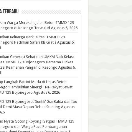
A TERBARU
yum Warga Merekah: Jalan Beton TMMD 129
onegoro di Kesongo Terwujud
Agustus 6, 2026
dkan Keluarga Berkualitas: TMMD 129
negoro Hadirkan Safari KB Gratis
Agustus 6,
6
dkan Generasi Sehat dan UMKM Naik Kelas:
gas TMMD 129 Bojonegoro Bersama Dinkes
kasi Keamanan Pangan di Kesongo
Agustus 6,
6
p Langkah Patriot Muda di Lintas Beton
ngo: Pembuktian Sinergi TNI-Rakyat Lewat
D 129 Bojonegoro
Agustus 6, 2026
 129 Bojonegoro: ‘Suntik’ Gizi Balita dan Ibu
l Demi Masa Depan Bebas Stunting
Agustus
026
ud Nyata Gotong Royong: Satgas TMMD 129
onegoro dan Warga Pacu Pembangunan
nase demi Keawetan Jalan Desa
Agustus 6,