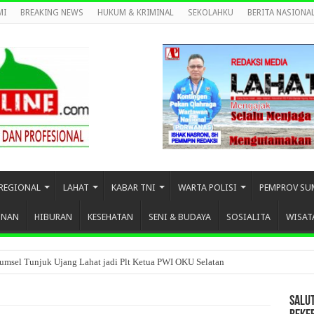
MI
BREAKING NEWS
HUKUM & KRIMINAL
SEKOLAHKU
BERITA NASIONA
REGIONAL
LAHAT
KABAR TNI
WARTA POLISI
PEMPROV SU
UNAN
HIBURAN
KESEHATAN
SENI & BUDAYA
SOSIALITA
WISAT
umsel Tunjuk Ujang Lahat jadi Plt Ketua PWI OKU Selatan
SALU