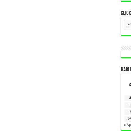
CLICK
CLI
BER
LAM
DI
SINI
HARI 
S
4
1
1
2
« Ap