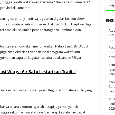
2
t, hingga booth Wakafekain bertema “The Taste of Sumatera”
« Ap
provinsi di Sumatera.
ing ceremony nantinya juga akan digelar fashion show
BERIT
 se-Sumatera. Selain itu, akan dilakukan kick off replikasi tiga
tera melalui sejumlah penandatanganan komitmen dan
Atap
129
Jadi
 closing ceremony akan menghadirkan Habib Syech Bin Abdul
Pac
juga akan diisi dengan sosialisasi program wakaf untuk
Bojo
Kes
gumuman capaian kegiatan selama pelaksanaan FESyar.
Temb
Jala
asi Warga Air Batu Lestarikan Tradisi
Terj
Kade
Beto
anaan Festival Ekonomi Syariah Regional Sumatera 2026 yang
Lanc
MCK 
Sani
 hanya bicara ekonomi syariah, tetapi juga menyentuh
202
ingga sektor pariwisata. Saya berharap kegiatan ini dapat