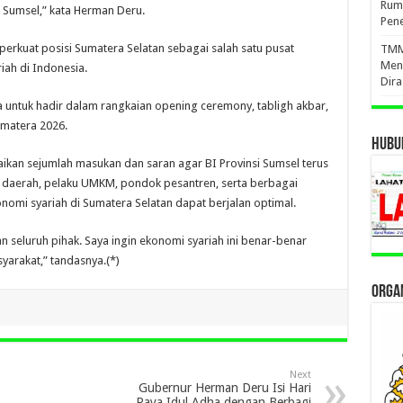
Ruma
Sumsel,” kata Herman Deru.
Pene
rkuat posisi Sumatera Selatan sebagai salah satu pusat
TMMD
Men
ah di Indonesia.
Dir
untuk hadir dalam rangkaian opening ceremony, tabligh akbar,
umatera 2026.
HUBUN
kan sejumlah masukan dan saran agar BI Provinsi Sumsel terus
daerah, pelaku UMKM, pondok pesantren, serta berbagai
omi syariah di Sumatera Selatan dapat berjalan optimal.
n seluruh pihak. Saya ingin ekonomi syariah ini benar-benar
arakat,” tandasnya.(*)
ORGAN
Next
Gubernur Herman Deru Isi Hari
Raya Idul Adha dengan Berbagi