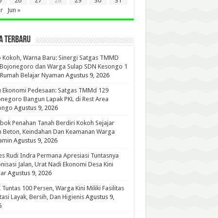
5
26
27
28
29
30
31
r
Jun »
A TERBARU
 Kokoh, Warna Baru: Sinergi Satgas TMMD
 Bojonegoro dan Warga Sulap SDN Kesongo 1
 Rumah Belajar Nyaman
Agustus 9, 2026
u Ekonomi Pedesaan: Satgas TMMd 129
negoro Bangun Lapak PKL di Rest Area
ongo
Agustus 9, 2026
ok Penahan Tanah Berdiri Kokoh Sejajar
n Beton, Keindahan Dan Keamanan Warga
amin
Agustus 9, 2026
s Rudi Indra Permana Apresiasi Tuntasnya
nisasi Jalan, Urat Nadi Ekonomi Desa Kini
ar
Agustus 9, 2026
Tuntas 100 Persen, Warga Kini Miliki Fasilitas
tasi Layak, Bersih, Dan Higienis
Agustus 9,
6