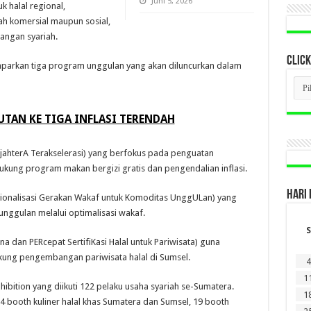
Juni 5, 2026
 halal regional,
 komersial maupun sosial,
angan syariah.
CLICK
arkan tiga program unggulan yang akan diluncurkan dalam
CLI
BER
LAM
DI
TAN KE TIGA INFLASI TERENDAH
SINI
jahterA Terakselerasi) yang berfokus pada penguatan
ung program makan bergizi gratis dan pengendalian inflasi.
HARI 
onalisasi Gerakan Wakaf untuk Komoditas UnggULan) yang
ggulan melalui optimalisasi wakaf.
S
 dan PERcepat SertifiKasi Halal untuk Pariwisata) guna
kung pengembangan pariwisata halal di Sumsel.
4
1
hibition yang diikuti 122 pelaku usaha syariah se-Sumatera.
1
24 booth kuliner halal khas Sumatera dan Sumsel, 19 booth