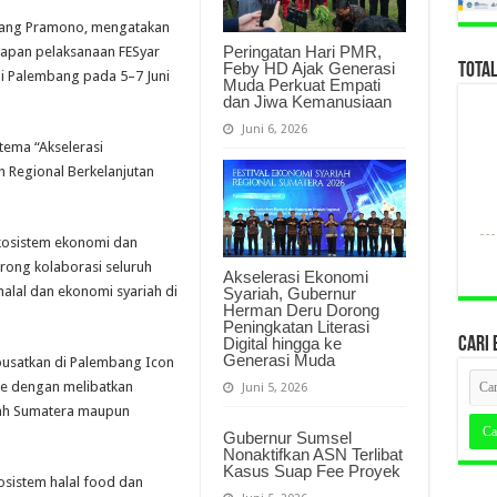
mbang Pramono, mengatakan
Peringatan Hari PMR,
iapan pelaksanaan FESyar
Feby HD Ajak Generasi
TOTA
di Palembang pada 5–7 Juni
Muda Perkuat Empati
dan Jiwa Kemanusiaan
Juni 6, 2026
ema “Akselerasi
 Regional Berkelanjutan
ekosistem ekonomi dan
rong kolaborasi seluruh
Akselerasi Ekonomi
alal dan ekonomi syariah di
Syariah, Gubernur
Herman Deru Dorong
Peningkatan Literasi
Digital hingga ke
CARI 
Generasi Muda
pusatkan di Palembang Icon
re dengan melibatkan
Juni 5, 2026
yah Sumatera maupun
Gubernur Sumsel
Nonaktifkan ASN Terlibat
Kasus Suap Fee Proyek
osistem halal food dan