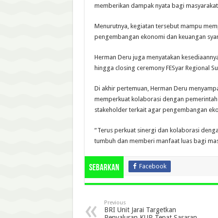
memberikan dampak nyata bagi masyarakat 
Menurutnya, kegiatan tersebut mampu mempe
pengembangan ekonomi dan keuangan syari
Herman Deru juga menyatakan kesediaannya 
hingga closing ceremony FESyar Regional S
Di akhir pertemuan, Herman Deru menyampai
memperkuat kolaborasi dengan pemerintah 
stakeholder terkait agar pengembangan ekon
“Terus perkuat sinergi dan kolaborasi denga
tumbuh dan memberi manfaat luas bagi masy
Facebook
Sebarkan
Previous
BRI Unit Jarai Targetkan
Penyaluran KUR Tepat Sasaran