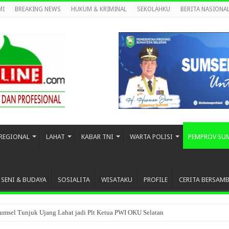
MI
BREAKING NEWS
HUKUM & KRIMINAL
SEKOLAHKU
BERITA NASIONA
REGIONAL
LAHAT
KABAR TNI
WARTA POLISI
PEMPROV SU
SENI & BUDAYA
SOSIALITA
WISATAKU
PROFILE
CERITA BERSAM
umsel Tunjuk Ujang Lahat jadi Plt Ketua PWI OKU Selatan