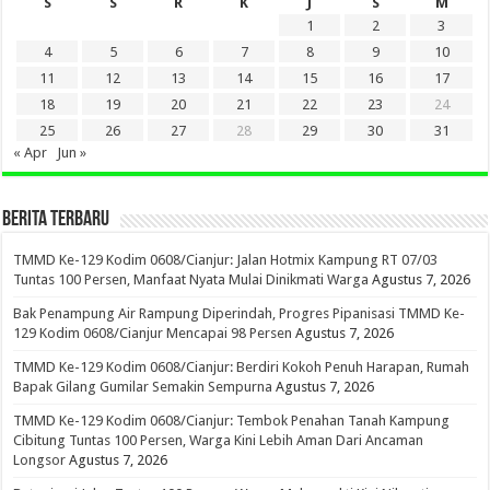
S
S
R
K
J
S
M
1
2
3
4
5
6
7
8
9
10
11
12
13
14
15
16
17
18
19
20
21
22
23
24
25
26
27
28
29
30
31
« Apr
Jun »
BERITA TERBARU
TMMD Ke-129 Kodim 0608/Cianjur: Jalan Hotmix Kampung RT 07/03
Tuntas 100 Persen, Manfaat Nyata Mulai Dinikmati Warga
Agustus 7, 2026
Bak Penampung Air Rampung Diperindah, Progres Pipanisasi TMMD Ke-
129 Kodim 0608/Cianjur Mencapai 98 Persen
Agustus 7, 2026
TMMD Ke-129 Kodim 0608/Cianjur: Berdiri Kokoh Penuh Harapan, Rumah
Bapak Gilang Gumilar Semakin Sempurna
Agustus 7, 2026
TMMD Ke-129 Kodim 0608/Cianjur: Tembok Penahan Tanah Kampung
Cibitung Tuntas 100 Persen, Warga Kini Lebih Aman Dari Ancaman
Longsor
Agustus 7, 2026