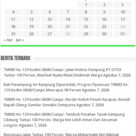
1
2
3
4
5
6
7
8
9
10
11
12
13
14
15
16
17
18
19
20
21
22
23
24
25
26
27
28
29
30
31
« Apr
Jun »
BERITA TERBARU
TMMD Ke-129 Kodim 0608/Cianjur: Jalan Hotmix Kampung RT 07/03
Tuntas 100 Persen, Manfaat Nyata Mulai Dinikmati Warga
Agustus 7, 2026
Bak Penampung Air Rampung Diperindah, Progres Pipanisasi TMMD Ke-
129 Kodim 0608/Cianjur Mencapai 98 Persen
Agustus 7, 2026
TMMD Ke-129 Kodim 0608/Cianjur: Berdiri Kokoh Penuh Harapan, Rumah
Bapak Gilang Gumilar Semakin Sempurna
Agustus 7, 2026
TMMD Ke-129 Kodim 0608/Cianjur: Tembok Penahan Tanah Kampung
Cibitung Tuntas 100 Persen, Warga Kini Lebih Aman Dari Ancaman
Longsor
Agustus 7, 2026
Betonisasi Jalan Tuntas 100 Persen, Warga Mekarmukti Kini Nikmati