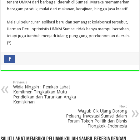
tenant UMKM dari berbagai daerah di Sumsel. Mereka memamerkan
beragam produk, mulai dari makanan, kerajinan, hingga jasa kreatif.
Melalui peluncuran aplikasi baru dan semangat kolaborasi tersebut,
Herman Deru optimistis UMKM Sumsel tidak hanya mampu bertahan,
tetapi juga tumbuh menjadi tulang punggung perekonomian daerah.
(*)
Previous
Widia Ningsih : Pemkab Lahat
Komitmen Tingkatkan Mutu
Pendidikan dan Turunkan Angka
Kemiskinan
Next
Wagub Cik Ujang Dorong
Peluang Investasi Sumsel dalam
Forum Tokoh Politik dan Bisnis
Tiongkok–Indonesia
SALUT LAHAT MEMBUKA PELUANG KULIAH SAMBIL BEKERJA DENGAN