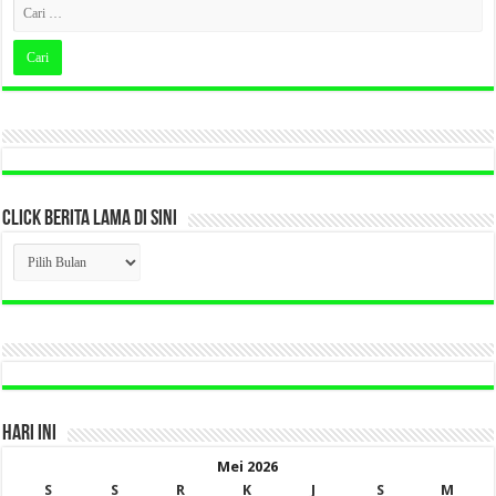
CLICK BERITA LAMA DI SINI
CLICK
BERITA
LAMA
DI
SINI
HARI INI
Mei 2026
S
S
R
K
J
S
M