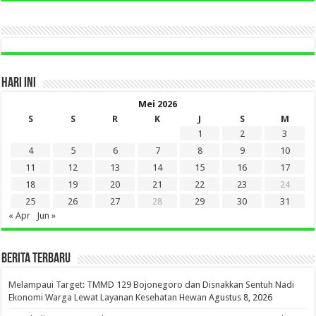
SINI
HARI INI
Mei 2026
S
S
R
K
J
S
M
1
2
3
4
5
6
7
8
9
10
11
12
13
14
15
16
17
18
19
20
21
22
23
24
25
26
27
28
29
30
31
« Apr
Jun »
BERITA TERBARU
Melampaui Target: TMMD 129 Bojonegoro dan Disnakkan Sentuh Nadi
Ekonomi Warga Lewat Layanan Kesehatan Hewan
Agustus 8, 2026