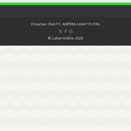
Disiarkan Oleh
PT. AMPERA LAHAT PUTRA
© Lahat Hotline 2026