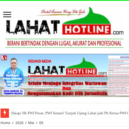
Sikapi SK PWI Pusat, PWI Sumsel Tunjuk Ujang Lahat jadi Plt Ketua PWI 
Home
/
2026
/
Mei
/
05