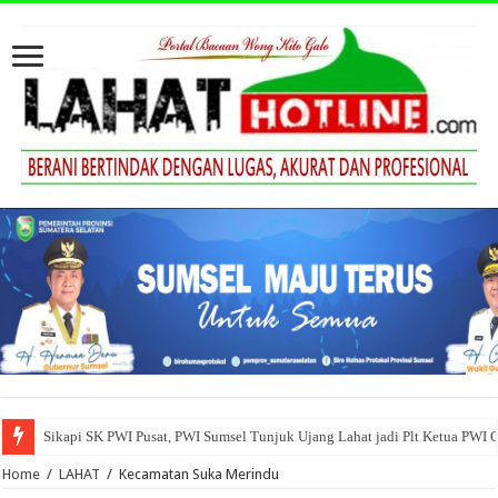
Sikapi SK PWI Pusat, PWI Sumsel Tunjuk Ujang Lahat jadi Plt Ketua PWI 
Home
/
LAHAT
/
Kecamatan Suka Merindu