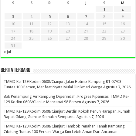
S
S
R
K
J
S
M
1
2
3
4
5
6
7
8
9
10
11
12
13
14
15
16
17
18
19
20
21
22
23
24
25
26
27
28
29
30
31
« Jul
BERITA TERBARU
TMMD Ke-129 Kodim 0608/Cianjur: Jalan Hotmix Kampung RT 07/03
Tuntas 100 Persen, Manfaat Nyata Mulai Dinikmati Warga
Agustus 7, 2026
Bak Penampung Air Rampung Diperindah, Progres Pipanisasi TMMD Ke-
129 Kodim 0608/Cianjur Mencapai 98 Persen
Agustus 7, 2026
TMMD Ke-129 Kodim 0608/Cianjur: Berdiri Kokoh Penuh Harapan, Rumah
Bapak Gilang Gumilar Semakin Sempurna
Agustus 7, 2026
TMMD Ke-129 Kodim 0608/Cianjur: Tembok Penahan Tanah Kampung
Cibitung Tuntas 100 Persen, Warga Kini Lebih Aman Dari Ancaman