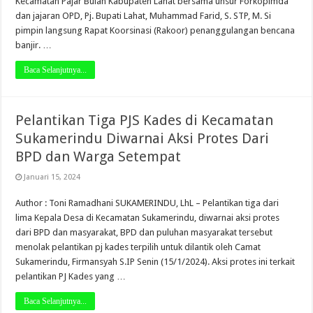
Kecamatan Pajar Bulan Kabupaten Lahat bersama unsur Forkopimda
dan jajaran OPD, Pj. Bupati Lahat, Muhammad Farid, S. STP, M. Si
pimpin langsung Rapat Koorsinasi (Rakoor) penanggulangan bencana
banjir. …
Baca Selanjutnya...
Pelantikan Tiga PJS Kades di Kecamatan
Sukamerindu Diwarnai Aksi Protes Dari
BPD dan Warga Setempat
Januari 15, 2024
Author : Toni Ramadhani SUKAMERINDU, LhL – Pelantikan tiga dari
lima Kepala Desa di Kecamatan Sukamerindu, diwarnai aksi protes
dari BPD dan masyarakat, BPD dan puluhan masyarakat tersebut
menolak pelantikan pj kades terpilih untuk dilantik oleh Camat
Sukamerindu, Firmansyah S.IP Senin (15/1/2024). Aksi protes ini terkait
pelantikan PJ Kades yang …
Baca Selanjutnya...