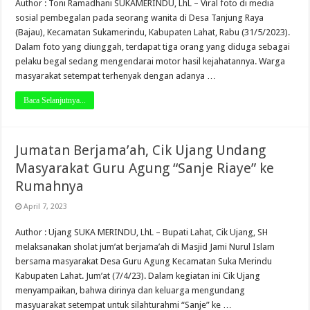
Author : Toni Ramadhani SUKAMERINDU, LhL – Viral foto di media
sosial pembegalan pada seorang wanita di Desa Tanjung Raya
(Bajau), Kecamatan Sukamerindu, Kabupaten Lahat, Rabu (31/5/2023).
Dalam foto yang diunggah, terdapat tiga orang yang diduga sebagai
pelaku begal sedang mengendarai motor hasil kejahatannya. Warga
masyarakat setempat terhenyak dengan adanya …
Baca Selanjutnya...
Jumatan Berjama’ah, Cik Ujang Undang
Masyarakat Guru Agung “Sanje Riaye” ke
Rumahnya
April 7, 2023
Author : Ujang SUKA MERINDU, LhL – Bupati Lahat, Cik Ujang, SH
melaksanakan sholat jum’at berjama’ah di Masjid Jami Nurul Islam
bersama masyarakat Desa Guru Agung Kecamatan Suka Merindu
Kabupaten Lahat. Jum’at (7/4/23). Dalam kegiatan ini Cik Ujang
menyampaikan, bahwa dirinya dan keluarga mengundang
masyuarakat setempat untuk silahturahmi “Sanje” ke …