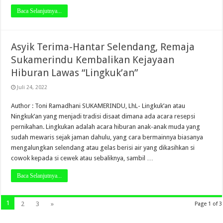
Baca Selanjutnya...
Asyik Terima-Hantar Selendang, Remaja
Sukamerindu Kembalikan Kejayaan
Hiburan Lawas “Lingkuk’an”
Juli 24, 2022
Author : Toni Ramadhani SUKAMERINDU, LhL- Lingkuk’an atau
Ningkuk’an yang menjadi tradisi disaat dimana ada acara resepsi
pernikahan. Lingkukan adalah acara hiburan anak-anak muda yang
sudah mewaris sejak jaman dahulu, yang cara bermainnya biasanya
mengalungkan selendang atau gelas berisi air yang dikasihkan si
cowok kepada si cewek atau sebaliknya, sambil …
Baca Selanjutnya...
1
2
3
»
Page 1 of 3