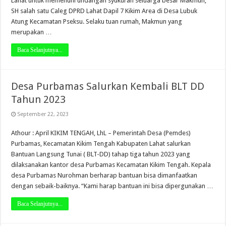
Lahat untuk memenuhi undangan syukuran seluarga besar Makmun,
SH salah satu Caleg DPRD Lahat Dapil 7 Kikim Area di Desa Lubuk
Atung Kecamatan Pseksu. Selaku tuan rumah, Makmun yang
merupakan …
Baca Selanjutnya...
Desa Purbamas Salurkan Kembali BLT DD
Tahun 2023
September 22, 2023
Athour : April KIKIM TENGAH, LhL – Pemerintah Desa (Pemdes)
Purbamas, Kecamatan Kikim Tengah Kabupaten Lahat salurkan
Bantuan Langsung Tunai ( BLT-DD) tahap tiga tahun 2023 yang
dilaksanakan kantor desa Purbamas Kecamatan Kikim Tengah. Kepala
desa Purbamas Nurohman berharap bantuan bisa dimanfaatkan
dengan sebaik-baiknya. “Kami harap bantuan ini bisa dipergunakan …
Baca Selanjutnya...