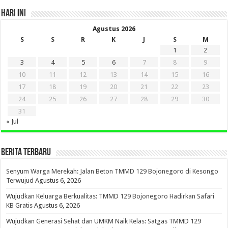
HARI INI
Agustus 2026
S
S
R
K
J
S
M
1
2
3
4
5
6
7
8
9
10
11
12
13
14
15
16
17
18
19
20
21
22
23
24
25
26
27
28
29
30
31
« Jul
BERITA TERBARU
Senyum Warga Merekah: Jalan Beton TMMD 129 Bojonegoro di Kesongo
Terwujud
Agustus 6, 2026
Wujudkan Keluarga Berkualitas: TMMD 129 Bojonegoro Hadirkan Safari
KB Gratis
Agustus 6, 2026
Wujudkan Generasi Sehat dan UMKM Naik Kelas: Satgas TMMD 129