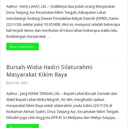
Author : Herly LAHAT, LhL – Sedikitnya dua puluh orang Masyarakat
Desa Tanjung Aur Kecamatan Kikim Tengah, Kabupaten Lahat
mendatangi Gedung Dewan Perwakilan Rakyat Daerah (DPRD), Kamis
(22/1/26) sekitar pukul 10.30 WIB. Aksi ini, menyusul setelah beberapa
kali terjadi demo dan meributan di lokasi lahan beberapa waktu lalu.
Kedatangan masyarakat …
Baca Selanjutnya...
Bursah-Widia Hadiri Silaturahmi
Masyarakat Kikim Raya
Juli 26, 2025
Author : Jang KIKIM TENGAH, LhL – Bupati Lahat Bursah Zarnubi dan
Wakil Bupati Lahat Widia Ningsih, SH, MH, menghadiri ajakan
masyarakat Kikim Raya untuk silaturahmi, pada Sabtu (25/7/25) di
Kediaman Aliman Syahri, Desa Tanjung Aur, Kecamatan Kikim Tengah.
Dihadiri juga oleh Anggota DPR RI Sri Meliyana dan Wahyu Sanjaya, …
Baca Selanjutnya...