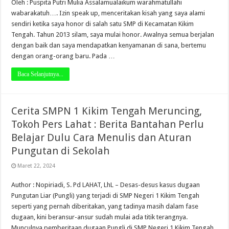
Oleh : Puspita Putri Mulia Assalamualaikum warahmatullahi
wabarakatuh…. Izin speak up, menceritakan kisah yang saya alami
sendiri ketika saya honor di salah satu SMP di Kecamatan Kikim
Tengah. Tahun 2013 silam, saya mulai honor. Awalnya semua berjalan
dengan baik dan saya mendapatkan kenyamanan di sana, bertemu
dengan orang-orang baru. Pada …
Baca Selanjutnya...
Cerita SMPN 1 Kikim Tengah Meruncing,
Tokoh Pers Lahat : Berita Bantahan Perlu
Belajar Dulu Cara Menulis dan Aturan
Pungutan di Sekolah
Maret 22, 2024
Author : Nopiriadi, S. Pd LAHAT, LhL – Desas-desus kasus dugaan
Pungutan Liar (Pungli) yang terjadi di SMP Negeri 1 Kikim Tengah
seperti yang pernah diberitakan, yang tadinya masih dalam fase
dugaan, kini beransur-ansur sudah mulai ada titik terangnya.
Munculnya pemberitaan dugaan Pungli di SMP Negeri 1 Kikim Tengah