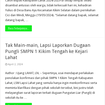
Calon Bupati Kabupaten Lahat 2024/2029 di setiap tempat selalu
disambut antusias oleh warga, tidak terkecuali hari ini, kehadiran
Yulius di Desa Banu Ayu Kecamatan Kikim Selatan dalam pernikahan
Cici dan Windi, Minggu (19/05/2024). “Selamat datang bapak, selamat
datang bapak, …
Baca Selanjutnya...
Tak Main-main, Lapsi Laporkan Dugaan
Pungli SMPN 1 Kikim Tengah ke Kejari
Lahat
April 2, 2024
Author : Ujang LAHAT, LhL – Sepertinya, usai mendapat perlakukan
penolakan konfirmasi dari pihak SMPN 1 Kikim Tengah Kabupaten
Lahat, LSM Lapsi Lahat yang semula hanya ingin menkonfirmasi serta
meminta klarifikasi dengan pihak sekolah tersebut, kini justru telah
melayangkan surat laporan terkait dugaan Pungutan Liar (Pungli) di
sekolah itu ke …