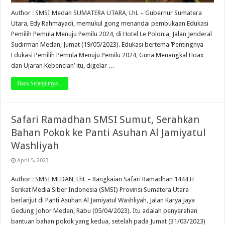
Author : SMSI Medan SUMATERA UTARA, LhL – Gubernur Sumatera
Utara, Edy Rahmayadi, memukul gong menandai pembukaan Edukasi
Pemilih Pemula Menuju Pemilu 2024, di Hotel Le Polonia, Jalan Jenderal
Sudirman Medan, Jumat (19/05/2023). Edukasi bertema ‘Pentingnya
Edukasi Pemilih Pemula Menuju Pemilu 2024, Guna Menangkal Hoax
dan Ujaran Kebencian’ itu, digelar …
Baca Selanjutnya...
Safari Ramadhan SMSI Sumut, Serahkan
Bahan Pokok ke Panti Asuhan Al Jamiyatul
Washliyah
April 5, 2023
Author : SMSI MEDAN, LhL – Rangkaian Safari Ramadhan 1444 H
Serikat Media Siber Indonesia (SMSI) Provinsi Sumatera Utara
berlanjut di Panti Asuhan Al Jamiyatul Washliyah, Jalan Karya Jaya
Gedung Johor Medan, Rabu (05/04/2023). Itu adalah penyerahan
bantuan bahan pokok yang kedua, setelah pada Jumat (31/03/2023)