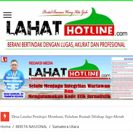
Desa Landur Pendopo Membara, Puluhan Rumah Dilahap Jago-Merah
Home
/
BERITA NASIONAL
/
Sumatera Utara