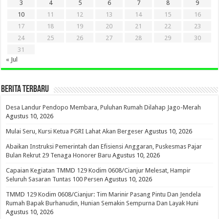
3
4
5
6
7
8
9
10
11
12
13
14
15
16
17
18
19
20
21
22
23
24
25
26
27
28
29
30
31
« Jul
BERITA TERBARU
Desa Landur Pendopo Membara, Puluhan Rumah Dilahap Jago-Merah
Agustus 10, 2026
Mulai Seru, Kursi Ketua PGRI Lahat Akan Bergeser
Agustus 10, 2026
Abaikan Instruksi Pemerintah dan Efisiensi Anggaran, Puskesmas Pajar
Bulan Rekrut 29 Tenaga Honorer Baru
Agustus 10, 2026
Capaian Kegiatan TMMD 129 Kodim 0608/Cianjur Melesat, Hampir
Seluruh Sasaran Tuntas 100 Persen
Agustus 10, 2026
TMMD 129 Kodim 0608/Cianjur: Tim Marinir Pasang Pintu Dan Jendela
Rumah Bapak Burhanudin, Hunian Semakin Sempurna Dan Layak Huni
Agustus 10, 2026