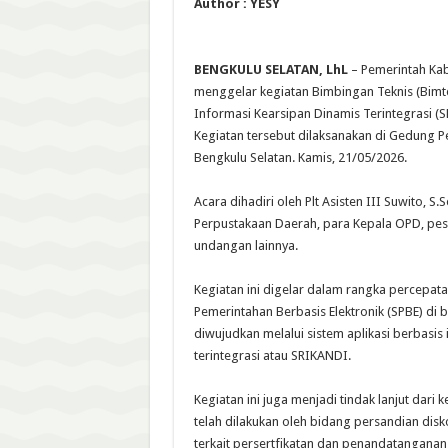
Author : YESY
BENGKULU SELATAN, LhL
– Pemerintah Kab
menggelar kegiatan Bimbingan Teknis (Bimte
Informasi Kearsipan Dinamis Terintegrasi (
Kegiatan tersebut dilaksanakan di Gedung 
Bengkulu Selatan. Kamis, 21/05/2026.
Acara dihadiri oleh Plt Asisten III Suwito, S.
Perpustakaan Daerah, para Kepala OPD, pese
undangan lainnya.
Kegiatan ini digelar dalam rangka percepat
Pemerintahan Berbasis Elektronik (SPBE) di 
diwujudkan melalui sistem aplikasi berbasis
terintegrasi atau SRIKANDI.
Kegiatan ini juga menjadi tindak lanjut dari
telah dilakukan oleh bidang persandian dis
terkait persertfikatan dan penandatanganan 