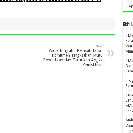
2
« Ap
BERIT
TMM
Keta
War
Next
Widia Ningsih : Pemkab Lahat
Mand
Komitmen Tingkatkan Mutu
Pendidikan dan Turunkan Angka
TMMD
Kemiskinan
Dan
Sem
Prog
Sem
TMM
Lan
MCK 
Per
Mel
Disn
Lay