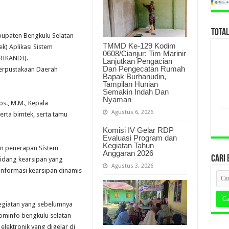
TOTA
upaten Bengkulu Selatan
TMMD Ke-129 Kodim
k) Aplikasi Sistem
0608/Cianjur: Tim Marinir
SRIKANDI).
Lanjutkan Pengacian
Dan Pengecatan Rumah
Perpustakaan Daerah
Bapak Burhanudin,
Tampilan Hunian
Semakin Indah Dan
Nyaman
Sos., M.M., Kepala
Agustus 6, 2026
rta bimtek, serta tamu
Komisi IV Gelar RDP
Evaluasi Program dan
Kegiatan Tahun
an penerapan Sistem
Anggaran 2026
CARI 
bidang kearsipan yang
Agustus 3, 2026
 informasi kearsipan dinamis
 kegiatan yang sebelumnya
kominfo bengkulu selatan
elektronik yang digelar di