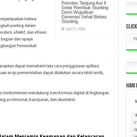
Pemdes Tanjung Aur ll
Gelar Rembuk Stunting
Demi Wujudkan
Generasi Sehat Bebas
o menyampaikan bahwa
Stunting.
ngkah penting dalam
CLICK
Juli 31, 2026
ern, efektif, dan efisien.
CLI
di bagian dari upaya
BER
LAM
lingkungan Pemerintah
DI
SINI
diharapkan dapat memahami tata cara penggunaan aplikasi
an arsip pemerintahan dapat dilakukan secara lebih tertib,
HARI 
us berkomitmen mendukung transformasi digital di lingkungan
g profesional, transparan, dan akuntabel.
S
4
1
1
 dalam Menjamin Keamanan dan Kelancaran