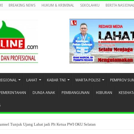
MI
BREAKING NEWS
HUKUM & KRIMINAL
SEKOLAHKU
BERITA NASIONA
REGIONAL
LAHAT
KABAR TNI
WARTA POLISI
PEMPROV SU
PEMERINTAHAN
DUNIA ANAK
PEMBANGUNAN
HIBURAN
KESEHAT
G
umsel Tunjuk Ujang Lahat jadi Plt Ketua PWI OKU Selatan