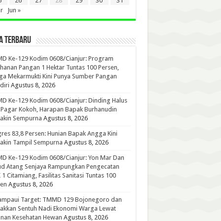
5
26
27
28
29
30
31
r
Jun »
A TERBARU
D Ke-129 Kodim 0608/Cianjur: Program
hanan Pangan 1 Hektar Tuntas 100 Persen,
ga Mekarmukti Kini Punya Sumber Pangan
iri
Agustus 8, 2026
 Ke-129 Kodim 0608/Cianjur: Dinding Halus
 Pagar Kokoh, Harapan Bapak Burhanudin
akin Sempurna
Agustus 8, 2026
res 83,8 Persen: Hunian Bapak Angga Kini
akin Tampil Sempurna
Agustus 8, 2026
D Ke-129 Kodim 0608/Cianjur: Yon Mar Dan
ud Atang Senjaya Rampungkan Pengecatan
1 Citamiang, Fasilitas Sanitasi Tuntas 100
sen
Agustus 8, 2026
ampaui Target: TMMD 129 Bojonegoro dan
akkan Sentuh Nadi Ekonomi Warga Lewat
anan Kesehatan Hewan
Agustus 8, 2026