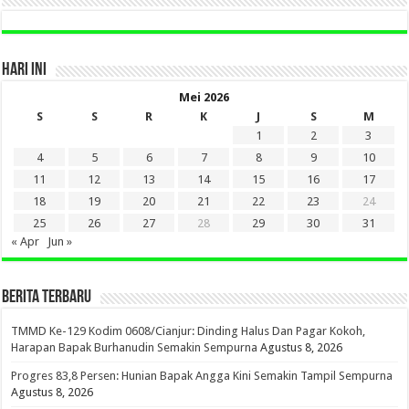
HARI INI
Mei 2026
S
S
R
K
J
S
M
1
2
3
4
5
6
7
8
9
10
11
12
13
14
15
16
17
18
19
20
21
22
23
24
25
26
27
28
29
30
31
« Apr
Jun »
BERITA TERBARU
TMMD Ke-129 Kodim 0608/Cianjur: Dinding Halus Dan Pagar Kokoh,
Harapan Bapak Burhanudin Semakin Sempurna
Agustus 8, 2026
Progres 83,8 Persen: Hunian Bapak Angga Kini Semakin Tampil Sempurna
Agustus 8, 2026