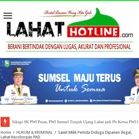
Sikapi SK PWI Pusat, PWI Sumsel Tunjuk Ujang Lahat jadi Plt Ketua PWI 
Home
/
HUKUM & KRIMINAL
/
Sawit Milik Pemda Diduga Dipanen Ilegal,
Lahat Kecolongan PAD