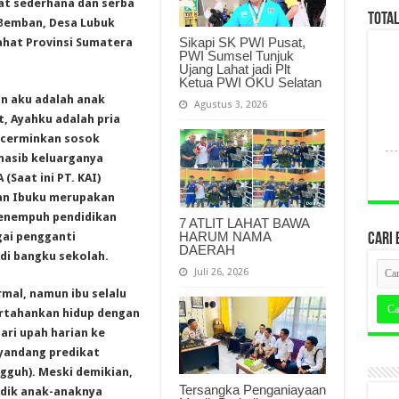
at sederhana dan serba
TOTA
Bemban, Desa Lubuk
Sikapi SK PWI Pusat,
hat Provinsi Sumatera
PWI Sumsel Tunjuk
Ujang Lahat jadi Plt
Ketua PWI OKU Selatan
an aku adalah anak
Agustus 3, 2026
t, Ayahku adalah pria
ncerminkan sosok
nasib keluarganya
Saat ini PT. KAI)
 dan Ibuku merupakan
enempuh pendidikan
7 ATLIT LAHAT BAWA
HARUM NAMA
ai pengganti
CARI 
DAERAH
di bangku sekolah.
Juli 26, 2026
mal, namun ibu selalu
tahankan hidup dengan
ari upah harian ke
yandang predikat
gguh). Meski demikian,
Tersangka Penganiayaan
idik anak-anaknya