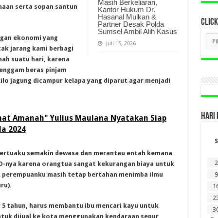
Masih Berkeliaran,
maan serta sopan santun
Kantor Hukum Dr.
Hasanal Mulkan &
CLICK
Partner Desak Polda
Sumsel Ambil Alih Kasus
CLI
ngan ekonomi yang
BER
Juli 15, 2026
ak jarang kami berbagi
LAM
DI
nah suatu hari, karena
SINI
genggam beras pinjam
lo jagung dicampur kelapa yang diparut agar menjadi
HARI 
hat Amanah" Yulius Maulana Nyatakan Siap
da 2024
S
ki tertuaku semakin dewasa dan merantau entah kemana
2
SD-nya karena orangtua sangat kekurangan biaya untuk
 perempuanku masih tetap bertahan menimba ilmu
9
ru).
1
2
ar 5 tahun, harus membantu ibu mencari kayu untuk
3
untuk dijual ke kota menggunakan kendaraan sepur