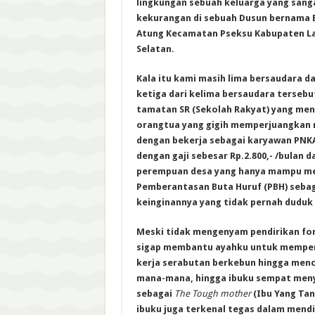
lingkungan sebuah keluarga yang sang
kekurangan di sebuah Dusun bernama 
Atung Kecamatan Pseksu Kabupaten La
Selatan.
Kala itu kami masih lima bersaudara d
ketiga dari kelima bersaudara tersebu
tamatan SR (Sekolah Rakyat) yang me
orangtua yang gigih memperjuangkan 
dengan bekerja sebagai karyawan PNKA (
dengan gaji sebesar Rp.2.800,- /bulan
perempuan desa yang hanya mampu m
Pemberantasan Buta Huruf (PBH) sebag
keinginannya yang tidak pernah duduk 
Meski tidak mengenyam pendirikan for
sigap membantu ayahku untuk memper
kerja serabutan berkebun hingga menc
mana-mana, hingga ibuku sempat men
sebagai
The Tough mother
(Ibu Yang Tan
ibuku juga terkenal tegas dalam mend