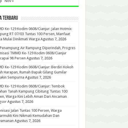
ep
Nov »
A TERBARU
 Ke-129 Kodim 0608/Cianjur: Jalan Hotmix
ung RT 07/03 Tuntas 100 Persen, Manfaat
a Mulai Dinikmati Warga
Agustus 7, 2026
 Penampung Air Rampung Diperindah, Progres
nisasi TMMD Ke-129 Kodim 0608/Cianjur
capai 98 Persen
Agustus 7, 2026
 Ke-129 Kodim 0608/Cianjur: Berdiri Kokoh
h Harapan, Rumah Bapak Gilang Gumilar
akin Sempurna
Agustus 7, 2026
D Ke-129 Kodim 0608/Cianjur: Tembok
han Tanah Kampung Cibitung Tuntas 100
en, Warga Kini Lebih Aman Dari Ancaman
gsor
Agustus 7, 2026
nisasi Jalan Tuntas 100 Persen, Warga
rmukti Kini Nikmati Kemudahan Dan
yamanan
Agustus 7, 2026