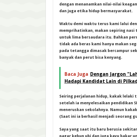
dengan menanamkan nilai-nilai keaga
dan juga etika hidup bermasyarakat.
Waktu demi waktu terus kami lalui de
memprihatinkan, makan sepiring nasi t
untuk lima bersaudara itu. Bahkan per
tidak ada beras kami hanya makan se
pada tetangga dimasak bercampur seki
banyak dan perut bisa kenyang.
Baca Juga
Dengan Jargon "La
Hadapi Kandidat Lain di Pilka
Seiring perjalanan hidup, kakak lela
setelah ia menyelesaikan pendidikan 
meneruskan sekolahnya. Namun kakak
(Saat ini ia berhasil menjadi seorang gu
Saya yang saat itu baru berusia sekit
pagar kebun ubi dan juga kayu bakar 