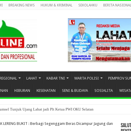
MI
BREAKING NEWS
HUKUM & KRIMINAL
SEKOLAHKU
BERITA NASIONA
REGIONAL
LAHAT
KABAR TNI
WARTA POLISI
PEMPROV SU
UNAN
HIBURAN
KESEHATAN
SENI & BUDAYA
SOSIALITA
WISAT
umsel Tunjuk Ujang Lahat jadi Plt Ketua PWI OKU Selatan
 LERENG BUKIT : Berbagi Segenggam Beras Dicampur Jagung dan
SALU