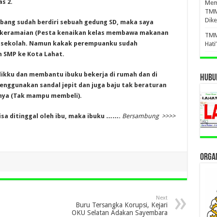
s 2.
Mema
TMM
Dike
bang sudah berdiri sebuah gedung SD, maka saya
ai keramaian (Pesta kenaikan kelas membawa makanan
TMM
ah sekolah. Namun kakak perempuanku sudah
Hati
 SMP ke Kota Lahat.
ikku dan membantu ibuku bekerja di rumah dan di
HUBUN
nggunakan sandal jepit dan juga baju tak beraturan
unya (Tak mampu membeli).
isa ditinggal oleh ibu, maka ibuku …….
Bersambung >>>>
ORGAN
Next
Buru Tersangka Korupsi, Kejari
OKU Selatan Adakan Sayembara