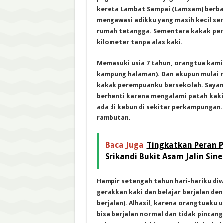
kereta Lambat Sampai (Lamsam) berbah
mengawasi adikku yang masih kecil s
rumah tetangga. Sementara kakak per
kilometer tanpa alas kaki.
Memasuki usia 7 tahun, orangtua kami 
kampung halaman). Dan akupun mulai m
kakak perempuanku bersekolah. Sayan
berhenti karena mengalami patah kaki 
ada di kebun di sekitar perkampungan.
rambutan.
Baca Juga
Tingkatkan Peran 
Srikandi Bukit Asam Jalin Si
Hampir setengah tahun hari-hariku diw
gerakkan kaki dan belajar berjalan d
berjalan). Alhasil, karena orangtuaku
bisa berjalan normal dan tidak pincang