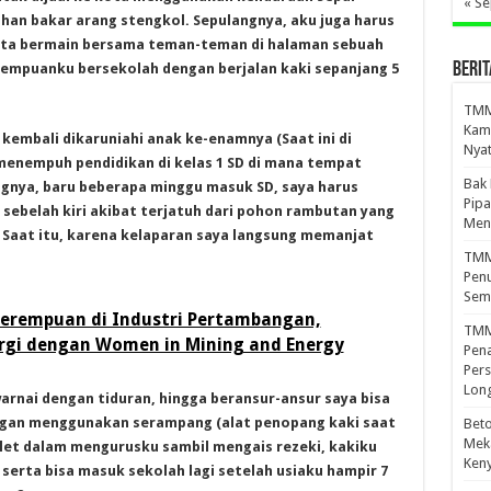
« S
an bakar arang stengkol. Sepulangnya, aku juga harus
erta bermain bersama teman-teman di halaman sebuah
BERIT
empuanku bersekolah dengan berjalan kaki sepanjang 5
TMMD
Kamp
kembali dikaruniahi anak ke-enamnya (Saat ini di
Nyat
enempuh pendidikan di kelas 1 SD di mana tempat
Bak
gnya, baru beberapa minggu masuk SD, saya harus
Pipa
sebelah kiri akibat terjatuh dari pohon rambutan yang
Men
 Saat itu, karena kelaparan saya langsung memanjat
TMMD
Penu
Sem
Perempuan di Industri Pertambangan,
TMM
nergi dengan Women in Mining and Energy
Pena
Pers
Lon
arnai dengan tiduran, hingga beransur-ansur saya bisa
engan menggunakan serampang (alat penopang kaki saat
Beto
Meka
 ulet dalam mengurusku sambil mengais rezeki, kakiku
Ken
 serta bisa masuk sekolah lagi setelah usiaku hampir 7