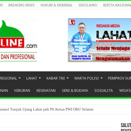
MI
BREAKING NEWS
HUKUM & KRIMINAL
SEKOLAHKU
BERITA NASIONA
REGIONAL
LAHAT
KABAR TNI
WARTA POLISI
PEMPROV SU
UNAN
HIBURAN
KESEHATAN
SENI & BUDAYA
SOSIALITA
WISAT
umsel Tunjuk Ujang Lahat jadi Plt Ketua PWI OKU Selatan
SALU