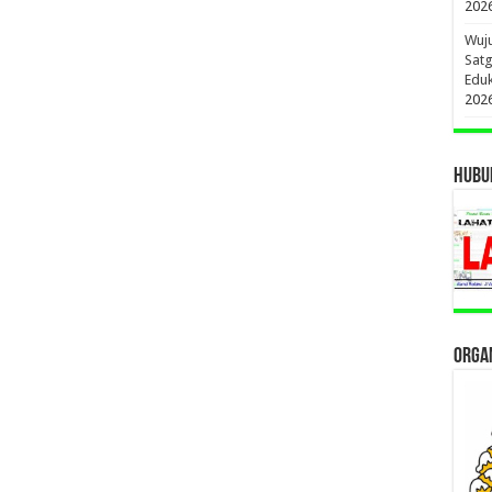
202
Wuju
Sat
Edu
202
HUBUN
ORGAN