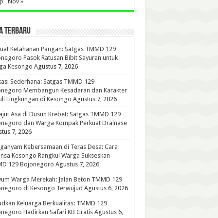
ep
Nov »
A TERBARU
kuat Ketahanan Pangan: Satgas TMMD 129
negoro Pasok Ratusan Bibit Sayuran untuk
ga Kesongo
Agustus 7, 2026
kasi Sederhana: Satgas TMMD 129
onegoro Membangun Kesadaran dan Karakter
li Lingkungan di Kesongo
Agustus 7, 2026
jut Asa di Dusun Krebet: Satgas TMMD 129
onegoro dan Warga Kompak Perkuat Drainase
tus 7, 2026
ganyam Kebersamaan di Teras Desa: Cara
insa Kesongo Rangkul Warga Sukseskan
D 129 Bojonegoro
Agustus 7, 2026
yum Warga Merekah: Jalan Beton TMMD 129
onegoro di Kesongo Terwujud
Agustus 6, 2026
dkan Keluarga Berkualitas: TMMD 129
negoro Hadirkan Safari KB Gratis
Agustus 6,