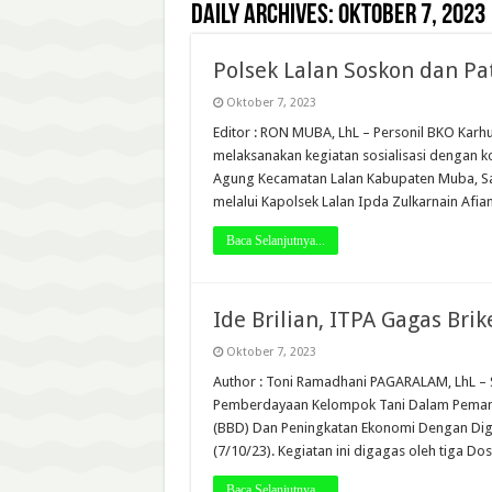
Daily Archives:
Oktober 7, 2023
Polsek Lalan Soskon dan Pa
Oktober 7, 2023
Editor : RON MUBA, LhL – Personil BKO Karh
melaksanakan kegiatan sosialisasi dengan k
Agung Kecamatan Lalan Kabupaten Muba, Sab
melalui Kapolsek Lalan Ipda Zulkarnain Afia
Baca Selanjutnya...
Ide Brilian, ITPA Gagas Br
Oktober 7, 2023
Author : Toni Ramadhani PAGARALAM, LhL –
Pemberdayaan Kelompok Tani Dalam Peman
(BBD) Dan Peningkatan Ekonomi Dengan Digit
(7/10/23). Kegiatan ini digagas oleh tiga Do
Baca Selanjutnya...