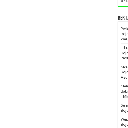
« S
BERIT
Per
Bojo
War
Edu
Boj
Pedu
Mera
Boj
Agus
Men
Bab
TMM
Sen
Boj
Wuju
Bojo