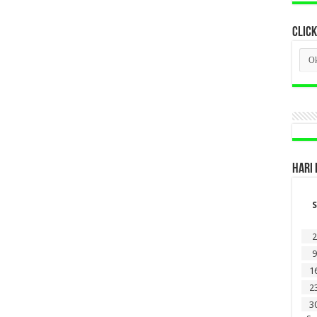
CLICK
CLI
BER
LAM
DI
SINI
HARI 
S
2
9
1
2
3