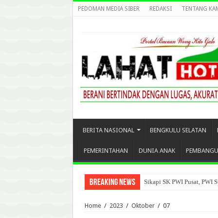
PEDOMAN MEDIA SIBER
REDAKSI
TENTANG KA
BERITA NASIONAL
BENGKULU SELATAN
PEMERINTAHAN
DUNIA ANAK
PEMBANG
Breaking News
Sikapi SK PWI Pusat, PWI S
Home
/
2023
/
Oktober
/
07