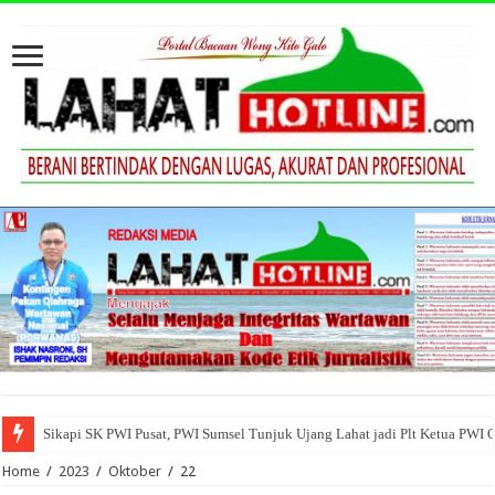
Sikapi SK PWI Pusat, PWI Sumsel Tunjuk Ujang Lahat jadi Plt Ketua PWI 
Home
/
2023
/
Oktober
/
22