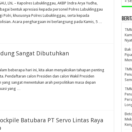
« S
AU, LhL – Kapolres Lubuklinggau, AKBP Indra Arya Yudha,
agai bentuk apresiasi kepada personel Polres Lubuklinggau
gi Polri, khususnya Polres Lubuklinggau, serta kepada
BERIT
lisian. Acara penghargaan ini berlangsung pada Kamis, 5 …
TMMD
Kamp
Nyat
Bak
udung Sangat Dibutuhkan
Pipa
Men
TMMD
lam beberapa hari ini, kita akan menyaksikan tahapan penting
Penu
a. Pendaftaran calon Presiden dan calon Wakil Presiden
Sem
h yang sangat menentukan arah perpolitikan masa depan
tuasi yang …
TMM
Pena
Pers
Lon
Beto
ockpile Batubara PT Servo Lintas Raya
Meka
Ken
p