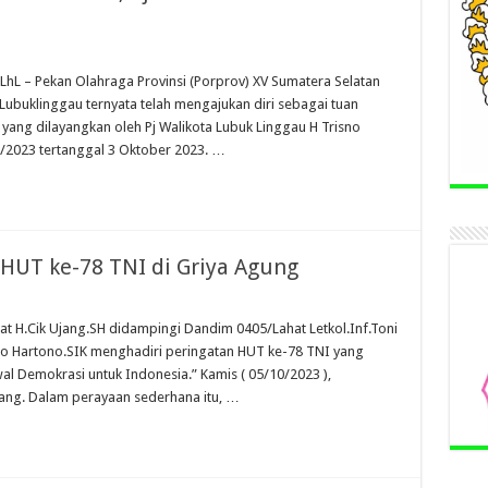
hL – Pekan Olahraga Provinsi (Porprov) XV Sumatera Selatan
ubuklinggau ternyata telah mengajukan diri sebagai tuan
i yang dilayangkan oleh Pj Walikota Lubuk Linggau H Trisno
2023 tertanggal 3 Oktober 2023. …
 HUT ke-78 TNI di Griya Agung
at H.Cik Ujang.SH didampingi Dandim 0405/Lahat Letkol.Inf.Toni
unto Hartono.SIK menghadiri peringatan HUT ke-78 TNI yang
l Demokrasi untuk Indonesia.” Kamis ( 05/10/2023 ),
ang. Dalam perayaan sederhana itu, …