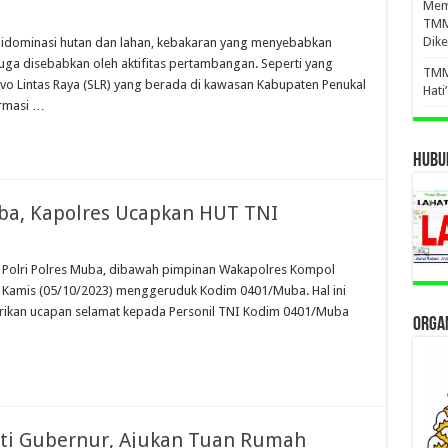
Mema
TMM
Dike
 didominasi hutan dan lahan, kebakaran yang menyebabkan
juga disebabkan oleh aktifitas pertambangan. Seperti yang
TMM
rvo Lintas Raya (SLR) yang berada di kawasan Kabupaten Penukal
Hati
ormasi …
HUBUN
a, Kapolres Ucapkan HUT TNI
l Polri Polres Muba, dibawah pimpinan Wakapolres Kompol
 ini Kamis (05/10/2023) menggeruduk Kodim 0401/Muba. Hal ini
ikan ucapan selamat kepada Personil TNI Kodim 0401/Muba
ORGAN
ati Gubernur, Ajukan Tuan Rumah