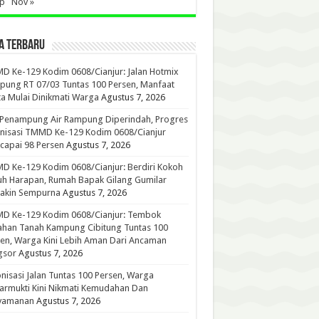
ep
Nov »
A TERBARU
 Ke-129 Kodim 0608/Cianjur: Jalan Hotmix
ung RT 07/03 Tuntas 100 Persen, Manfaat
a Mulai Dinikmati Warga
Agustus 7, 2026
 Penampung Air Rampung Diperindah, Progres
nisasi TMMD Ke-129 Kodim 0608/Cianjur
capai 98 Persen
Agustus 7, 2026
 Ke-129 Kodim 0608/Cianjur: Berdiri Kokoh
h Harapan, Rumah Bapak Gilang Gumilar
akin Sempurna
Agustus 7, 2026
D Ke-129 Kodim 0608/Cianjur: Tembok
han Tanah Kampung Cibitung Tuntas 100
en, Warga Kini Lebih Aman Dari Ancaman
gsor
Agustus 7, 2026
nisasi Jalan Tuntas 100 Persen, Warga
rmukti Kini Nikmati Kemudahan Dan
yamanan
Agustus 7, 2026