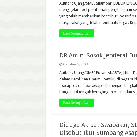
Author : Ujang/SMSI Silampari LUBUK LINGG
menggelar apel pemberian penghargaan seb
yang telah memberikan kontribusi positif ba
masyarakat yang telah membantu tugas Kepo
Baca Selanjutnya...
DR Amin: Sosok Jenderal D
Oktober 5, 2023
Author : Ujang/SMSI Pusat JAKARTA, LhL – Da
dalam Pemilihan Umum (Pemilu) di negara kit
(bacapres dan bacawapres) menjadi langka
bangsa. Di tengah ketegangan politik dan si
Baca Selanjutnya...
Diduga Akibat Swabakar, St
Disebut Ikut Sumbang Asa