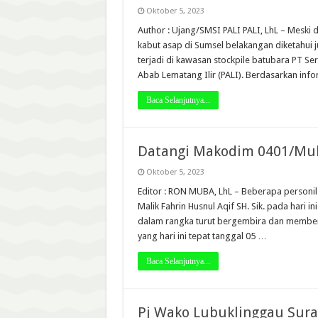
Oktober 5, 2023
Author : Ujang/SMSI PALI PALI, LhL – Meski
kabut asap di Sumsel belakangan diketahui 
terjadi di kawasan stockpile batubara PT Se
Abab Lematang Ilir (PALI). Berdasarkan inf
Baca Selanjutnya...
Datangi Makodim 0401/Mub
Oktober 5, 2023
Editor : RON MUBA, LhL – Beberapa personi
Malik Fahrin Husnul Aqif SH. Sik. pada hari
dalam rangka turut bergembira dan member
yang hari ini tepat tanggal 05 …
Baca Selanjutnya...
Pj Wako Lubuklinggau Sur