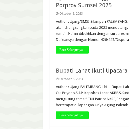
Porprov Sumsel 2025
Oktober 5, 2023
Author : Ujang/SMSI Silampari PALEMBANG, L
akan dilangsungkan pada 2025 mendatang. L
rumah. Hal ini dibuktikan dengan surat resm
Defriansya dengan Nomor 426/447/Dispora/
Baca Selanjutnya...
Bupati Lahat Ikuti Upacara
Oktober 5, 2023
Author : Ujang PALEMBANG, LhL – Bupati Lah
Oki Priyono.S.I.P, Kapolres Lahat AKBP.S.K
mengusung tema ” TNI Patriot NKRI, Pengawa
bertempat di lapangan Griya Agung Palemb
Baca Selanjutnya...