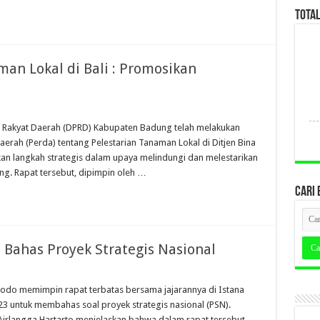
TOTA
an Lokal di Bali : Promosikan
n Rakyat Daerah (DPRD) Kabupaten Badung telah melakukan
erah (Perda) tentang Pelestarian Tanaman Lokal di Ditjen Bina
an langkah strategis dalam upaya melindungi dan melestarikan
. Rapat tersebut, dipimpin oleh …
CARI 
 Bahas Proyek Strategis Nasional
idodo memimpin rapat terbatas bersama jajarannya di Istana
23 untuk membahas soal proyek strategis nasional (PSN).
irlangga Hartarto menjelaskan bahwa dalam rapat tersebut