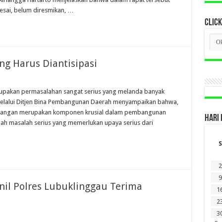
esai, belum diresmikan, …
CLICK
CLI
BER
LAM
DI
ang Harus Diantisipasi
SINI
erupakan permasalahan sangat serius yang melanda banyak
elalui Ditjen Bina Pembangunan Daerah menyampaikan bahwa,
s pangan merupakan komponen krusial dalam pembangunan
HARI 
alah masalah serius yang memerlukan upaya serius dari
S
2
9
onil Polres Lubuklinggau Terima
1
2
3