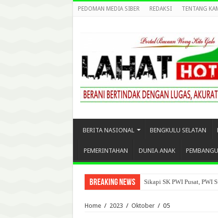
PEDOMAN MEDIA SIBER
REDAKSI
TENTANG KA
BERITA NASIONAL
BENGKULU SELATAN
PEMERINTAHAN
DUNIA ANAK
PEMBANG
Breaking News
Sikapi SK PWI Pusat, PWI S
Home
/
2023
/
Oktober
/
05