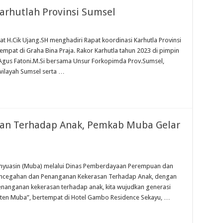
Karhutlah Provinsi Sumsel
t H.Cik Ujang.SH menghadiri Rapat koordinasi Karhutla Provinsi
tempat di Graha Bina Praja. Rakor Karhutla tahun 2023 di pimpin
.Agus Fatoni.M.Si bersama Unsur Forkopimda Prov.Sumsel,
ilayah Sumsel serta …
san Terhadap Anak, Pemkab Muba Gelar
nyuasin (Muba) melalui Dinas Pemberdayaan Perempuan dan
Pencegahan dan Penanganan Kekerasan Terhadap Anak, dengan
enanganan kekerasan terhadap anak, kita wujudkan generasi
paten Muba”, bertempat di Hotel Gambo Residence Sekayu, …