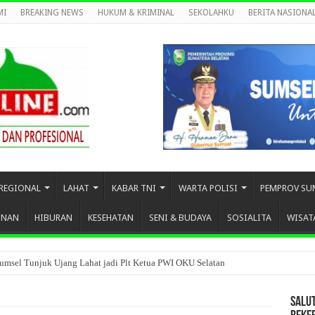
MI
BREAKING NEWS
HUKUM & KRIMINAL
SEKOLAHKU
BERITA NASIONA
REGIONAL
LAHAT
KABAR TNI
WARTA POLISI
PEMPROV SU
UNAN
HIBURAN
KESEHATAN
SENI & BUDAYA
SOSIALITA
WISAT
umsel Tunjuk Ujang Lahat jadi Plt Ketua PWI OKU Selatan
SALU