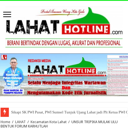
Sikapi SK PWI Pusat, PWI Sumsel Tunjuk Ujang Lahat jadi Plt Ketua PWI 
Home
/
LAHAT
/
Kecamatan Kota Lahat
/
UNSUR TRIPIKA MULAK ULU
BENTUK FORUM KARHUTLAH