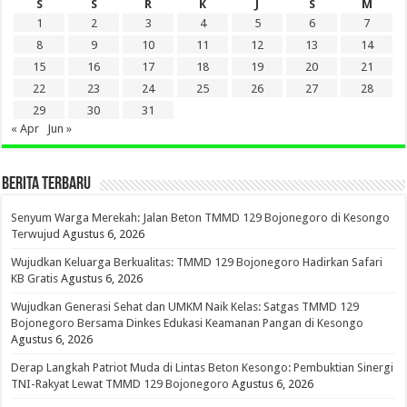
S
S
R
K
J
S
M
1
2
3
4
5
6
7
8
9
10
11
12
13
14
15
16
17
18
19
20
21
22
23
24
25
26
27
28
29
30
31
« Apr
Jun »
BERITA TERBARU
Senyum Warga Merekah: Jalan Beton TMMD 129 Bojonegoro di Kesongo
Terwujud
Agustus 6, 2026
Wujudkan Keluarga Berkualitas: TMMD 129 Bojonegoro Hadirkan Safari
KB Gratis
Agustus 6, 2026
Wujudkan Generasi Sehat dan UMKM Naik Kelas: Satgas TMMD 129
Bojonegoro Bersama Dinkes Edukasi Keamanan Pangan di Kesongo
Agustus 6, 2026
Derap Langkah Patriot Muda di Lintas Beton Kesongo: Pembuktian Sinergi
TNI-Rakyat Lewat TMMD 129 Bojonegoro
Agustus 6, 2026