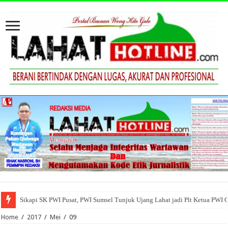
Sikapi SK PWI Pusat, PWI Sumsel Tunjuk Ujang Lahat jadi Plt Ketua PWI 
Home
/
2017
/
Mei
/
09