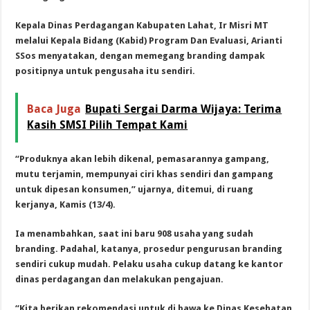
Kepala Dinas Perdagangan Kabupaten Lahat, Ir Misri MT
melalui Kepala Bidang (Kabid) Program Dan Evaluasi, Arianti
SSos menyatakan, dengan memegang branding dampak
positipnya untuk pengusaha itu sendiri.
Baca Juga
Bupati Sergai Darma Wijaya: Terima
Kasih SMSI Pilih Tempat Kami
“Produknya akan lebih dikenal, pemasarannya gampang,
mutu terjamin, mempunyai ciri khas sendiri dan gampang
untuk dipesan konsumen,” ujarnya, ditemui, di ruang
kerjanya, Kamis (13/4).
Ia menambahkan, saat ini baru 908 usaha yang sudah
branding. Padahal, katanya, prosedur pengurusan branding
sendiri cukup mudah. Pelaku usaha cukup datang ke kantor
dinas perdagangan dan melakukan pengajuan.
“Kita berikan rekomendasi untuk di bawa ke Dinas Kesehatan