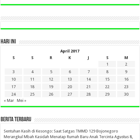
DI
SINI
HARI INI
April 2017
S
S
R
K
J
S
M
1
2
3
4
5
6
7
8
9
10
11
12
13
14
15
16
17
18
19
20
21
22
23
24
25
26
27
28
29
30
« Mar
Mei »
BERITA TERBARU
Sentuhan Kasih di Kesongo: Saat Satgas TMMD 129 Bojonegoro
Merangkul Mbah Kasidah Menatap Rumah Baru Anak Tercinta
Agustus 8,