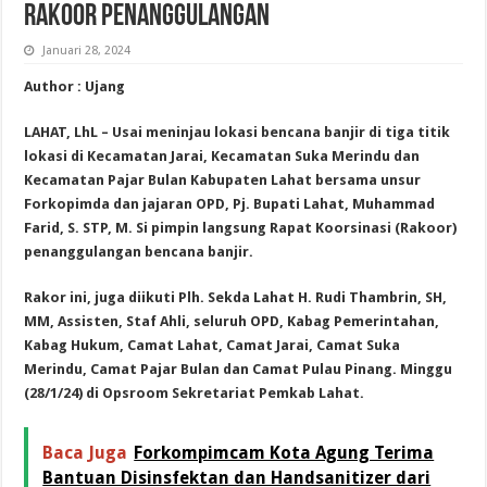
Rakoor Penanggulangan
Januari 28, 2024
Author : Ujang
LAHAT, LhL – Usai meninjau lokasi bencana banjir di tiga titik
lokasi di Kecamatan Jarai, Kecamatan Suka Merindu dan
Kecamatan Pajar Bulan Kabupaten Lahat bersama unsur
Forkopimda dan jajaran OPD, Pj. Bupati Lahat, Muhammad
Farid, S. STP, M. Si pimpin langsung Rapat Koorsinasi (Rakoor)
penanggulangan bencana banjir.
Rakor ini, juga diikuti Plh. Sekda Lahat H. Rudi Thambrin, SH,
MM, Assisten, Staf Ahli, seluruh OPD, Kabag Pemerintahan,
Kabag Hukum, Camat Lahat, Camat Jarai, Camat Suka
Merindu, Camat Pajar Bulan dan Camat Pulau Pinang. Minggu
(28/1/24) di Opsroom Sekretariat Pemkab Lahat.
Baca Juga
Forkompimcam Kota Agung Terima
Bantuan Disinsfektan dan Handsanitizer dari