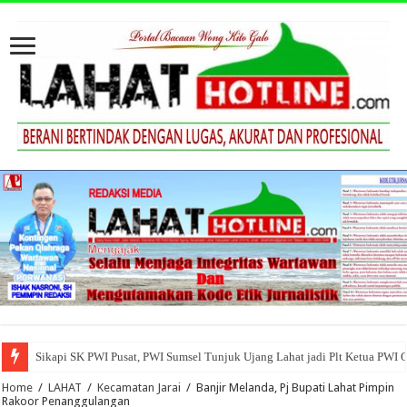
Sikapi SK PWI Pusat, PWI Sumsel Tunjuk Ujang Lahat jadi Plt Ketua PWI 
Home
/
LAHAT
/
Kecamatan Jarai
/
Banjir Melanda, Pj Bupati Lahat Pimpin
Rakoor Penanggulangan