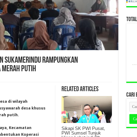
TOTA
an Sukamerindu Rampungkan
 Merah Putih
Related Articles
CARI 
esa di wilayah
syawarah desa khusus
ah putih.
 Caya, Kecamatan
Sikapi SK PWI Pusat,
PWI Sumsel Tunjuk
bentukan Koperasi