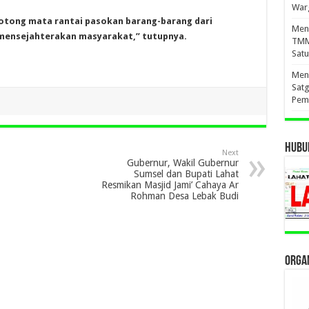
War
otong mata rantai pasokan barang-barang dari
Meny
mensejahterakan masyarakat,” tutupnya.
TMM
Sat
Meny
Sat
Pem
HUBUN
Next
Gubernur, Wakil Gubernur
Sumsel dan Bupati Lahat
Resmikan Masjid Jami’ Cahaya Ar
Rohman Desa Lebak Budi
ORGAN