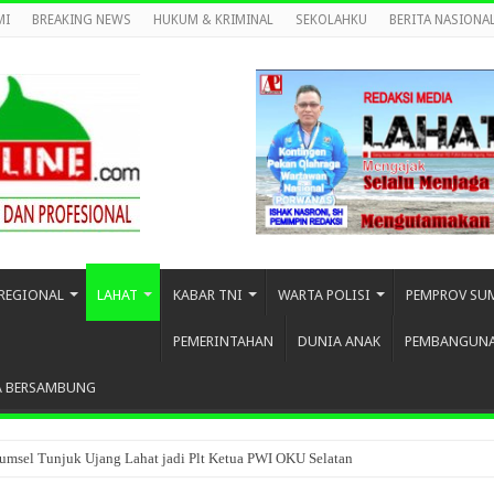
MI
BREAKING NEWS
HUKUM & KRIMINAL
SEKOLAHKU
BERITA NASIONA
REGIONAL
LAHAT
KABAR TNI
WARTA POLISI
PEMPROV SU
PEMERINTAHAN
DUNIA ANAK
PEMBANGUN
A BERSAMBUNG
umsel Tunjuk Ujang Lahat jadi Plt Ketua PWI OKU Selatan