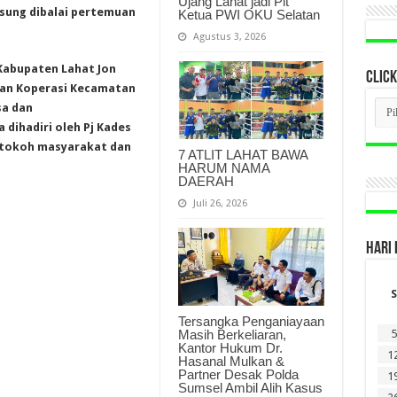
Ujang Lahat jadi Plt
gsung dibalai pertemuan
Ketua PWI OKU Selatan
Agustus 3, 2026
Kabupaten Lahat Jon
CLICK
kan Koperasi Kecamatan
CLI
sa dan
BER
dihadiri oleh Pj Kades
LAM
DI
, tokoh masyarakat dan
7 ATLIT LAHAT BAWA
SINI
HARUM NAMA
DAERAH
Juli 26, 2026
HARI 
S
Tersangka Penganiayaan
Masih Berkeliaran,
5
Kantor Hukum Dr.
1
Hasanal Mulkan &
Partner Desak Polda
1
Sumsel Ambil Alih Kasus