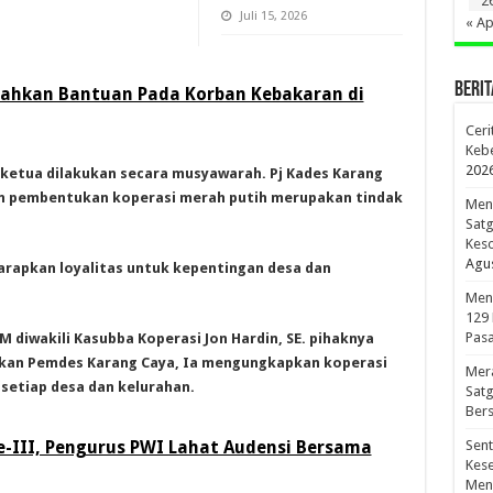
2
Juli 15, 2026
« Ap
BERIT
ahkan Bantuan Pada Korban Kebakaran di
Ceri
Kebe
202
ketua dilakukan secara musyawarah. Pj Kades Karang
kan pembentukan koperasi merah putih merupakan tindak
Meno
Sat
Kes
Agus
arapkan loyalitas untuk kepentingan desa dan
Men
129
Pasa
 diwakili Kasubba Koperasi Jon Hardin, SE. pihaknya
ukan Pemdes Karang Caya, Ia mengungkapkan koperasi
Mer
setiap desa dan kelurahan.
Sat
Bers
e-III, Pengurus PWI Lahat Audensi Bersama
Sen
Kes
Men