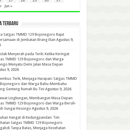
6
27
28
29
30
31
r
Jun »
A TERBARU
ta Satgas TMMD 129 Bojonegoro Rajut
rsamaan di Jembatan Brang Etan
Agustus 9,
6
lak Menyerah pada Terik: Ketika Keringat
gas TMMD 129 Bojonegoro dan Warga
ongo Menyatu Demi Jalan Masa Depan
tus 9, 2026
embus Terik, Menjaga Harapan: Satgas TMMD
 Bojonegoro dan Warga Bahu-Membahu
ng Genteng Rumah Bu Tini
Agustus 9, 2026
awat Lingkungan, Membangun Masa Depan:
gas TMMD 129 Bojonegoro dan Warga Bersih-
ih Sungai Kesongo
Agustus 9, 2026
tuhan Hangat di Kedungpandan: Tim
ehatan Satgas TMMD 129 Bojonegoro
gabdi Tanpa Batas, Menjaga Kesehatan