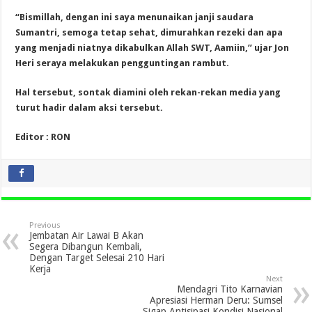
“Bismillah, dengan ini saya menunaikan janji saudara
Sumantri, semoga tetap sehat, dimurahkan rezeki dan apa
yang menjadi niatnya dikabulkan Allah SWT, Aamiin,” ujar Jon
Heri seraya melakukan pengguntingan rambut.
Hal tersebut, sontak diamini oleh rekan-rekan media yang
turut hadir dalam aksi tersebut.
Editor : RON
Previous
Jembatan Air Lawai B Akan
Segera Dibangun Kembali,
Dengan Target Selesai 210 Hari
Kerja
Next
Mendagri Tito Karnavian
Apresiasi Herman Deru: Sumsel
Sigap Antisipasi Kondisi Nasional