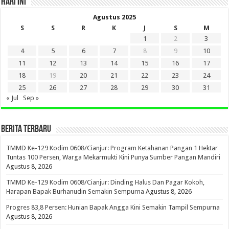
HARI INI
Agustus 2025
S
S
R
K
J
S
M
1
2
3
4
5
6
7
8
9
10
11
12
13
14
15
16
17
18
19
20
21
22
23
24
25
26
27
28
29
30
31
« Jul
Sep »
BERITA TERBARU
TMMD Ke-129 Kodim 0608/Cianjur: Program Ketahanan Pangan 1 Hektar
Tuntas 100 Persen, Warga Mekarmukti Kini Punya Sumber Pangan Mandiri
Agustus 8, 2026
TMMD Ke-129 Kodim 0608/Cianjur: Dinding Halus Dan Pagar Kokoh,
Harapan Bapak Burhanudin Semakin Sempurna
Agustus 8, 2026
Progres 83,8 Persen: Hunian Bapak Angga Kini Semakin Tampil Sempurna
Agustus 8, 2026