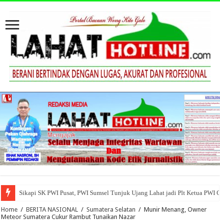
Sikapi SK PWI Pusat, PWI Sumsel Tunjuk Ujang Lahat jadi Plt Ketua PWI 
Home
/
BERITA NASIONAL
/
Sumatera Selatan
/
Munir Menang, Owner
Meteor Sumatera Cukur Rambut Tunaikan Nazar