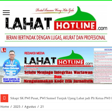
Sikapi SK PWI Pusat, PWI Sumsel Tunjuk Ujang Lahat jadi Plt Ketua PWI
Home
/
2025
/
Agustus
/
21