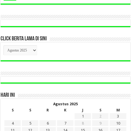
CLICK BERITA LAMA DI SINI
CLICK
BERITA
LAMA
DI
SINI
HARI INI
Agustus 2025
S
S
R
K
J
S
M
1
2
3
4
5
6
7
8
9
10
11
12
13
14
15
16
17