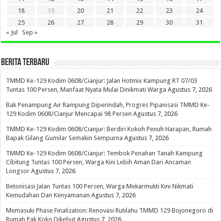
18
19
20
21
22
23
24
25
26
27
28
29
30
31
« Jul
Sep »
BERITA TERBARU
TMMD Ke-129 Kodim 0608/Cianjur: Jalan Hotmix Kampung RT 07/03
Tuntas 100 Persen, Manfaat Nyata Mulai Dinikmati Warga
Agustus 7, 2026
Bak Penampung Air Rampung Diperindah, Progres Pipanisasi TMMD Ke-
129 Kodim 0608/Cianjur Mencapai 98 Persen
Agustus 7, 2026
TMMD Ke-129 Kodim 0608/Cianjur: Berdiri Kokoh Penuh Harapan, Rumah
Bapak Gilang Gumilar Semakin Sempurna
Agustus 7, 2026
TMMD Ke-129 Kodim 0608/Cianjur: Tembok Penahan Tanah Kampung
Cibitung Tuntas 100 Persen, Warga Kini Lebih Aman Dari Ancaman
Longsor
Agustus 7, 2026
Betonisasi Jalan Tuntas 100 Persen, Warga Mekarmukti Kini Nikmati
Kemudahan Dan Kenyamanan
Agustus 7, 2026
Memasuki Phase Finalization: Renovasi Rutilahu TMMD 129 Bojonegoro di
Rumah Pak Koko Dikebut
Agustus 7, 2026