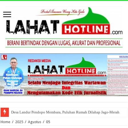
Desa Landur Pendopo Membara, Puluhan Rumah Dilahap Jago-Merah
Home
/
2025
/
Agustus
/
05