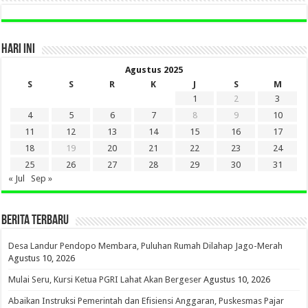
HARI INI
Agustus 2025
S
S
R
K
J
S
M
1
2
3
4
5
6
7
8
9
10
11
12
13
14
15
16
17
18
19
20
21
22
23
24
25
26
27
28
29
30
31
« Jul
Sep »
BERITA TERBARU
Desa Landur Pendopo Membara, Puluhan Rumah Dilahap Jago-Merah
Agustus 10, 2026
Mulai Seru, Kursi Ketua PGRI Lahat Akan Bergeser
Agustus 10, 2026
Abaikan Instruksi Pemerintah dan Efisiensi Anggaran, Puskesmas Pajar