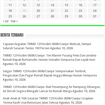
11
12
13
14
15
16
17
18
19
20
21
22
23
24
25
26
27
28
29
30
31
« Jul
Sep »
BERITA TERBARU
Capaian Kegiatan TMMD 129 Kodim 0608/Cianjur Melesat, Hampir
Seluruh Sasaran Tuntas 100 Persen
Agustus 10, 2026
TMMD 129 Kodim 0608/Cianjur: Tim Marinir Pasang Pintu Dan Jendela
Rumah Bapak Burhanudin, Hunian Semakin Sempurna Dan Layak Huni
Agustus 10, 2026
Satgas TMMD 129 Kodim 0608/Cianjur Sempurnakan Tembok,
Pengecatan Dan Pagar Rumah Bapak Angga Menuju Hunian Sempurna
Agustus 10, 2026
TMMD 129 Kodim 0608/Cianjur: Bak Penampung Air Rampung Dibangun,
Air Bersih Segera Mengalir Lancar Ke Rumah Warga
Agustus 10, 2026
Anak-Anak di Titik Sasaran TMMD 129 Kodim 0608/Cianjur Ucapkan
Terima Kasih Usai Betonisasi Jalan Selesai
Agustus 10, 2026