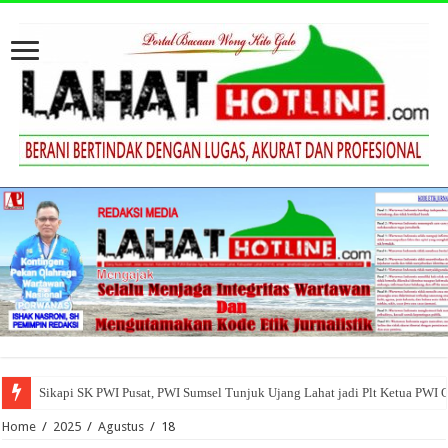
Sikapi SK PWI Pusat, PWI Sumsel Tunjuk Ujang Lahat jadi Plt Ketua PWI 
Home
/
2025
/
Agustus
/
18