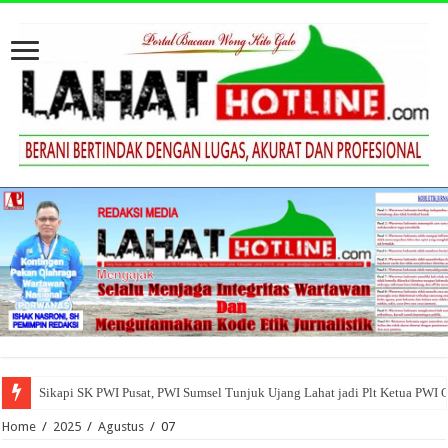
Sikapi SK PWI Pusat, PWI Sumsel Tunjuk Ujang Lahat jadi Plt Ketua PWI 
Home
/
2025
/
Agustus
/
07