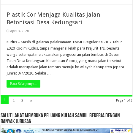
Plastik Cor Menjaga Kualitas Jalan
Betonisasi Desa Kedungsari
April 3, 2020
Kudus – Masih di gelaran pelaksanaan TMMD Reguler Ke -107 Tahun
2020 Kodim Kudus, tanpa mengenal lelah para Prajurit TNI beserta
warga setempat melaksanakan pengecoran jalan tembus di Dusun
Talun Desa Kedungsari Kecamatan Gebog yang mana jalan tersebut
adalah merupakan jalan tembus menuju ke wilayah Kabupaten Jepara.
Jum’at 3/4/2020. Selaku …
Baca Selanjutnya...
1
2
3
»
Page 1 of 3
SALUT LAHAT MEMBUKA PELUANG KULIAH SAMBIL BEKERJA DENGAN
BANYAK JURUSAN