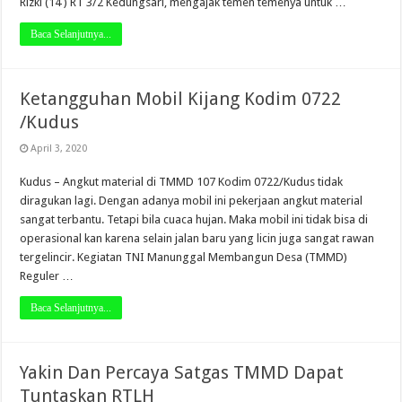
Rizki (14 ) RT 3/2 Kedungsari, mengajak temen temenya untuk …
Baca Selanjutnya...
Ketangguhan Mobil Kijang Kodim 0722
/Kudus
April 3, 2020
Kudus – Angkut material di TMMD 107 Kodim 0722/Kudus tidak
diragukan lagi. Dengan adanya mobil ini pekerjaan angkut material
sangat terbantu. Tetapi bila cuaca hujan. Maka mobil ini tidak bisa di
operasional kan karena selain jalan baru yang licin juga sangat rawan
tergelincir. Kegiatan TNI Manunggal Membangun Desa (TMMD)
Reguler …
Baca Selanjutnya...
Yakin Dan Percaya Satgas TMMD Dapat
Tuntaskan RTLH