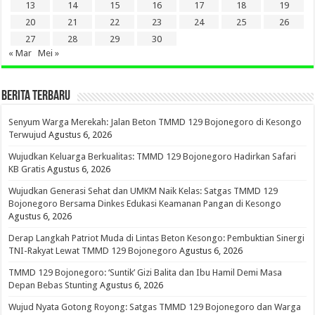
13
14
15
16
17
18
19
20
21
22
23
24
25
26
27
28
29
30
« Mar
Mei »
BERITA TERBARU
Senyum Warga Merekah: Jalan Beton TMMD 129 Bojonegoro di Kesongo
Terwujud
Agustus 6, 2026
Wujudkan Keluarga Berkualitas: TMMD 129 Bojonegoro Hadirkan Safari
KB Gratis
Agustus 6, 2026
Wujudkan Generasi Sehat dan UMKM Naik Kelas: Satgas TMMD 129
Bojonegoro Bersama Dinkes Edukasi Keamanan Pangan di Kesongo
Agustus 6, 2026
Derap Langkah Patriot Muda di Lintas Beton Kesongo: Pembuktian Sinergi
TNI-Rakyat Lewat TMMD 129 Bojonegoro
Agustus 6, 2026
TMMD 129 Bojonegoro: ‘Suntik’ Gizi Balita dan Ibu Hamil Demi Masa
Depan Bebas Stunting
Agustus 6, 2026
Wujud Nyata Gotong Royong: Satgas TMMD 129 Bojonegoro dan Warga