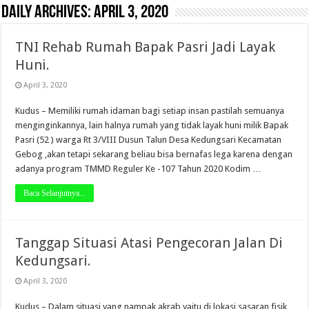
Daily Archives:
April 3, 2020
TNI Rehab Rumah Bapak Pasri Jadi Layak
Huni.
April 3, 2020
Kudus – Memiliki rumah idaman bagi setiap insan pastilah semuanya
menginginkannya, lain halnya rumah yang tidak layak huni milik Bapak
Pasri (52 ) warga Rt 3/VIII Dusun Talun Desa Kedungsari Kecamatan
Gebog ,akan tetapi sekarang beliau bisa bernafas lega karena dengan
adanya program TMMD Reguler Ke -107 Tahun 2020 Kodim …
Baca Selanjutnya...
Tanggap Situasi Atasi Pengecoran Jalan Di
Kedungsari.
April 3, 2020
Kudus – Dalam situasi yang nampak akrab yaitu di lokasi sasaran fisik,