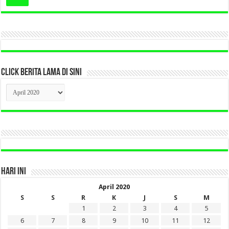
CLICK BERITA LAMA DI SINI
CLICK
BERITA
LAMA
DI
SINI
HARI INI
April 2020
S
S
R
K
J
S
M
1
2
3
4
5
6
7
8
9
10
11
12