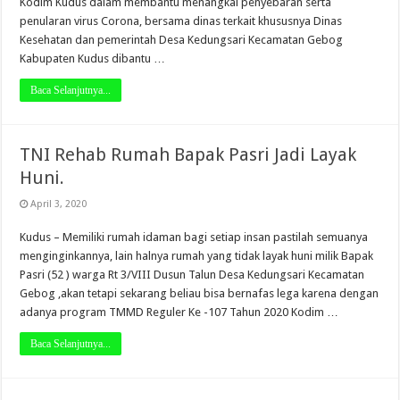
Kodim Kudus dalam membantu menangkal penyebaran serta
penularan virus Corona, bersama dinas terkait khususnya Dinas
Kesehatan dan pemerintah Desa Kedungsari Kecamatan Gebog
Kabupaten Kudus dibantu …
Baca Selanjutnya...
TNI Rehab Rumah Bapak Pasri Jadi Layak
Huni.
April 3, 2020
Kudus – Memiliki rumah idaman bagi setiap insan pastilah semuanya
menginginkannya, lain halnya rumah yang tidak layak huni milik Bapak
Pasri (52 ) warga Rt 3/VIII Dusun Talun Desa Kedungsari Kecamatan
Gebog ,akan tetapi sekarang beliau bisa bernafas lega karena dengan
adanya program TMMD Reguler Ke -107 Tahun 2020 Kodim …
Baca Selanjutnya...