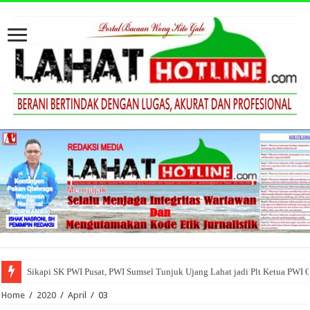
Sikapi SK PWI Pusat, PWI Sumsel Tunjuk Ujang Lahat jadi Plt Ketua PWI 
Home
/
2020
/
April
/
03