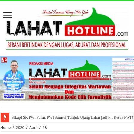
Sikapi SK PWI Pusat, PWI Sumsel Tunjuk Ujang Lahat jadi Plt Ketua PWI 
Home
/
2020
/
April
/
18