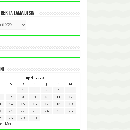
 BERITA LAMA DI SINI
CK
ITA
A
INI
April 2020
S
R
K
J
S
M
1
2
3
4
5
7
8
9
10
11
12
3
14
15
16
17
18
19
0
21
22
23
24
25
26
7
28
29
30
ar
Mei »