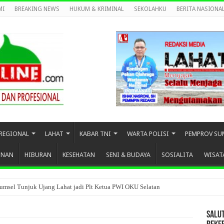
MI
BREAKING NEWS
HUKUM & KRIMINAL
SEKOLAHKU
BERITA NASIONA
REGIONAL
LAHAT
KABAR TNI
WARTA POLISI
PEMPROV SU
UNAN
HIBURAN
KESEHATAN
SENI & BUDAYA
SOSIALITA
WISAT
umsel Tunjuk Ujang Lahat jadi Plt Ketua PWI OKU Selatan
SALU