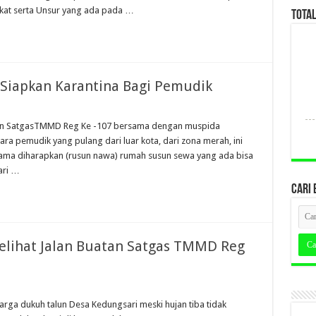
at serta Unsur yang ada pada …
TOTA
 Siapkan Karantina Bagi Pemudik
an SatgasTMMD Reg Ke -107 bersama dengan muspida
a pemudik yang pulang dari luar kota, dari zona merah, ini
ma diharapkan (rusun nawa) rumah susun sewa yang ada bisa
ari …
CARI 
elihat Jalan Buatan Satgas TMMD Reg
rga dukuh talun Desa Kedungsari meski hujan tiba tidak