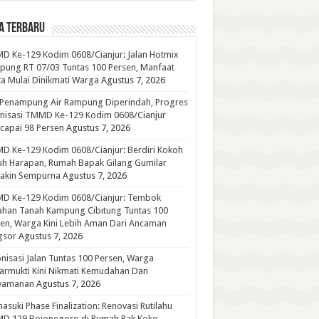
A TERBARU
 Ke-129 Kodim 0608/Cianjur: Jalan Hotmix
ung RT 07/03 Tuntas 100 Persen, Manfaat
a Mulai Dinikmati Warga
Agustus 7, 2026
 Penampung Air Rampung Diperindah, Progres
nisasi TMMD Ke-129 Kodim 0608/Cianjur
capai 98 Persen
Agustus 7, 2026
 Ke-129 Kodim 0608/Cianjur: Berdiri Kokoh
h Harapan, Rumah Bapak Gilang Gumilar
akin Sempurna
Agustus 7, 2026
D Ke-129 Kodim 0608/Cianjur: Tembok
han Tanah Kampung Cibitung Tuntas 100
en, Warga Kini Lebih Aman Dari Ancaman
gsor
Agustus 7, 2026
nisasi Jalan Tuntas 100 Persen, Warga
rmukti Kini Nikmati Kemudahan Dan
yamanan
Agustus 7, 2026
suki Phase Finalization: Renovasi Rutilahu
D 129 Bojonegoro di Rumah Pak Koko