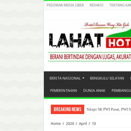
PEDOMAN MEDIA SIBER
REDAKSI
TENTANG KA
BERITA NASIONAL
BENGKULU SELATAN
PEMERINTAHAN
DUNIA ANAK
PEMBANG
Breaking News
Sikapi SK PWI Pusat, PWI S
Home
/
2020
/
April
/
13