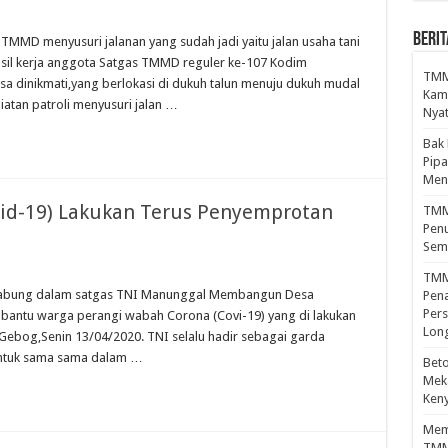
BERIT
MMD menyusuri jalanan yang sudah jadi yaitu jalan usaha tani
sil kerja anggota Satgas TMMD reguler ke-107 Kodim
TMMD
a dinikmati,yang berlokasi di dukuh talun menuju dukuh mudal
Kamp
iatan patroli menyusuri jalan …
Nyat
Bak
Pipa
Men
id-19) Lakukan Terus Penyemprotan
TMMD
Penu
Sem
TMM
rgabung dalam satgas TNI Manunggal Membangun Desa
Pena
Pers
bantu warga perangi wabah Corona (Covi-19) yang di lakukan
Lon
Gebog,Senin 13/04/2020. TNI selalu hadir sebagai garda
ntuk sama sama dalam …
Beto
Meka
Ken
Mema
TMM