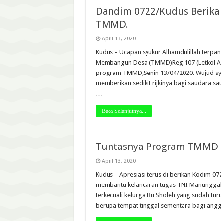
Dandim 0722/Kudus Berika
TMMD.
April 13, 2020
Kudus – Ucapan syukur Alhamdulillah terpan
Membangun Desa (TMMD)Reg 107 (Letkol Arm
program TMMD,Senin 13/04/2020. Wujud syuk
memberikan sedikit rijkinya bagi saudara 
…
Baca Selanjutnya...
Tuntasnya Program TMMD 
April 13, 2020
Kudus – Apresiasi terus di berikan Kodim 0
membantu kelancaran tugas TNI Manungga
terkecuali kelurga Bu Sholeh yang sudah tur
berupa tempat tinggal sementara bagi ang