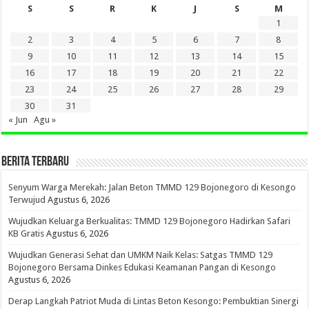
S
S
R
K
J
S
M
1
2
3
4
5
6
7
8
9
10
11
12
13
14
15
16
17
18
19
20
21
22
23
24
25
26
27
28
29
30
31
« Jun
Agu »
BERITA TERBARU
Senyum Warga Merekah: Jalan Beton TMMD 129 Bojonegoro di Kesongo
Terwujud
Agustus 6, 2026
Wujudkan Keluarga Berkualitas: TMMD 129 Bojonegoro Hadirkan Safari
KB Gratis
Agustus 6, 2026
Wujudkan Generasi Sehat dan UMKM Naik Kelas: Satgas TMMD 129
Bojonegoro Bersama Dinkes Edukasi Keamanan Pangan di Kesongo
Agustus 6, 2026
Derap Langkah Patriot Muda di Lintas Beton Kesongo: Pembuktian Sinergi