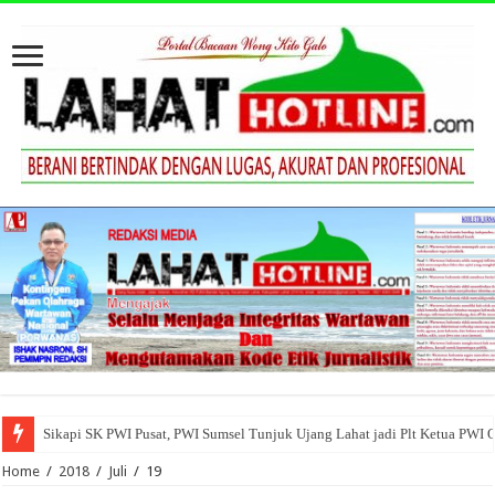
Sikapi SK PWI Pusat, PWI Sumsel Tunjuk Ujang Lahat jadi Plt Ketua PWI 
Home
/
2018
/
Juli
/
19