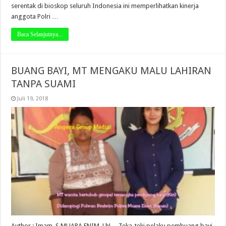
serentak di bioskop seluruh Indonesia ini memperlihatkan kinerja
anggota Polri …
Baca Selanjutnya...
BUANG BAYI, MT MENGAKU MALU LAHIRAN
TANPA SUAMI
Juli 19, 2018
Author : Imam. S MUARA ENIM, LhL – Teka-teki pelaku pembuang bayi