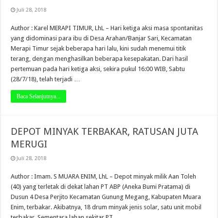
Juli 28, 2018
Author : Karel MERAPI TIMUR, LhL – Hari ketiga aksi masa spontanitas
yang didominasi para ibu di Desa Arahan/Banjar Sari, Kecamatan
Merapi Timur sejak beberapa hari lalu, kini sudah menemui titik
terang, dengan menghasilkan beberapa kesepakatan. Dari hasil
pertemuan pada hari ketiga aksi, sekira pukul 16:00 WIB, Sabtu
(28/7/18), telah terjadi …
Baca Selanjutnya...
DEPOT MINYAK TERBAKAR, RATUSAN JUTA
MERUGI
Juli 28, 2018
Author : Imam. S MUARA ENIM, LhL – Depot minyak milik Aan Toleh
(40) yang terletak di dekat lahan PT ABP (Aneka Bumi Pratama) di
Dusun 4 Desa Perjito Kecamatan Gunung Megang, Kabupaten Muara
Enim, terbakar. Akibatnya, 18 drum minyak jenis solar, satu unit mobil
terbakar. Sementara lahan sekitar PT …