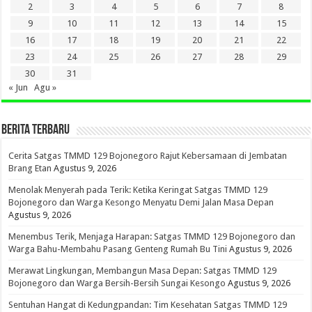
2
3
4
5
6
7
8
9
10
11
12
13
14
15
16
17
18
19
20
21
22
23
24
25
26
27
28
29
30
31
« Jun
Agu »
BERITA TERBARU
Cerita Satgas TMMD 129 Bojonegoro Rajut Kebersamaan di Jembatan
Brang Etan
Agustus 9, 2026
Menolak Menyerah pada Terik: Ketika Keringat Satgas TMMD 129
Bojonegoro dan Warga Kesongo Menyatu Demi Jalan Masa Depan
Agustus 9, 2026
Menembus Terik, Menjaga Harapan: Satgas TMMD 129 Bojonegoro dan
Warga Bahu-Membahu Pasang Genteng Rumah Bu Tini
Agustus 9, 2026
Merawat Lingkungan, Membangun Masa Depan: Satgas TMMD 129
Bojonegoro dan Warga Bersih-Bersih Sungai Kesongo
Agustus 9, 2026
Sentuhan Hangat di Kedungpandan: Tim Kesehatan Satgas TMMD 129