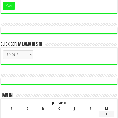
CLICK BERITA LAMA DI SINI
CLICK
BERITA
LAMA
DI
SINI
HARI INI
Juli 2018
S
S
R
K
J
S
M
1