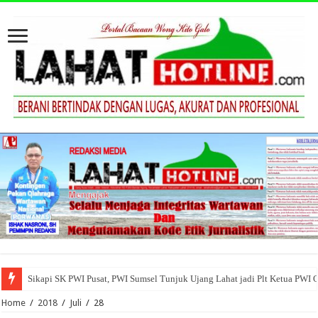
Sikapi SK PWI Pusat, PWI Sumsel Tunjuk Ujang Lahat jadi Plt Ketua PWI 
Home
/
2018
/
Juli
/
28