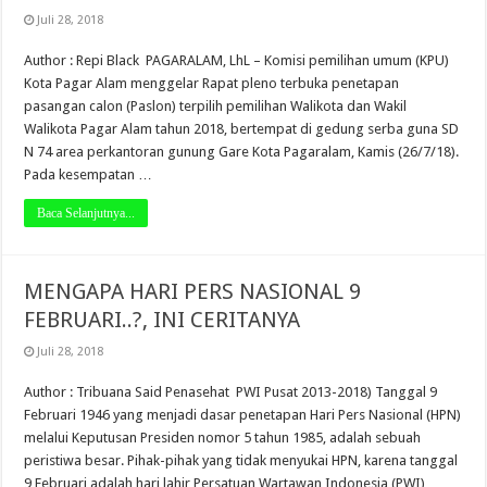
Juli 28, 2018
Author : Repi Black PAGARALAM, LhL – Komisi pemilihan umum (KPU)
Kota Pagar Alam menggelar Rapat pleno terbuka penetapan
pasangan calon (Paslon) terpilih pemilihan Walikota dan Wakil
Walikota Pagar Alam tahun 2018, bertempat di gedung serba guna SD
N 74 area perkantoran gunung Gare Kota Pagaralam, Kamis (26/7/18).
Pada kesempatan …
Baca Selanjutnya...
MENGAPA HARI PERS NASIONAL 9
FEBRUARI..?, INI CERITANYA
Juli 28, 2018
Author : Tribuana Said Penasehat PWI Pusat 2013-2018) Tanggal 9
Februari 1946 yang menjadi dasar penetapan Hari Pers Nasional (HPN)
melalui Keputusan Presiden nomor 5 tahun 1985, adalah sebuah
peristiwa besar. Pihak-pihak yang tidak menyukai HPN, karena tanggal
9 Februari adalah hari lahir Persatuan Wartawan Indonesia (PWI)