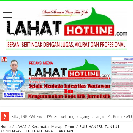
Sikapi SK PWI Pusat, PWI Sumsel Tunjuk Ujang Lahat jadi Plt Ketua PWI 
Home
/
LAHAT
/
Kecamatan Merapi Timur
/
PULUHAN IBU TUNTUT
KONPENSASI DEBU BATUBARA DI ARAHAN