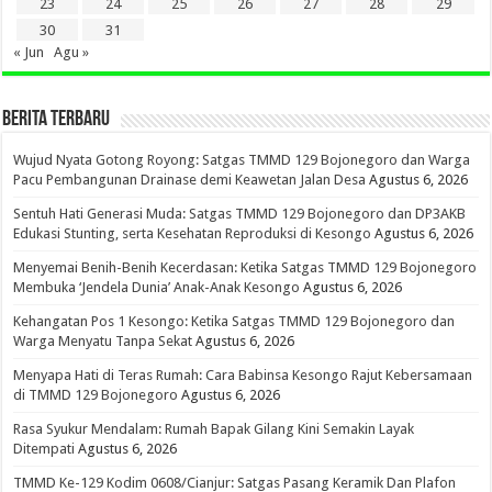
23
24
25
26
27
28
29
30
31
« Jun
Agu »
BERITA TERBARU
Wujud Nyata Gotong Royong: Satgas TMMD 129 Bojonegoro dan Warga
Pacu Pembangunan Drainase demi Keawetan Jalan Desa
Agustus 6, 2026
Sentuh Hati Generasi Muda: Satgas TMMD 129 Bojonegoro dan DP3AKB
Edukasi Stunting, serta Kesehatan Reproduksi di Kesongo
Agustus 6, 2026
Menyemai Benih-Benih Kecerdasan: Ketika Satgas TMMD 129 Bojonegoro
Membuka ‘Jendela Dunia’ Anak-Anak Kesongo
Agustus 6, 2026
Kehangatan Pos 1 Kesongo: Ketika Satgas TMMD 129 Bojonegoro dan
Warga Menyatu Tanpa Sekat
Agustus 6, 2026
Menyapa Hati di Teras Rumah: Cara Babinsa Kesongo Rajut Kebersamaan
di TMMD 129 Bojonegoro
Agustus 6, 2026
Rasa Syukur Mendalam: Rumah Bapak Gilang Kini Semakin Layak
Ditempati
Agustus 6, 2026
TMMD Ke-129 Kodim 0608/Cianjur: Satgas Pasang Keramik Dan Plafon