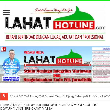
Sikapi SK PWI Pusat, PWI Sumsel Tunjuk Ujang Lahat jadi Plt Ketua PWI 
Home
/
LAHAT
/
Kecamatan Kota Lahat
/
SIDANG MONEY POLITIC
DIWARNAI AKSI “BUNGKAM” MASSA