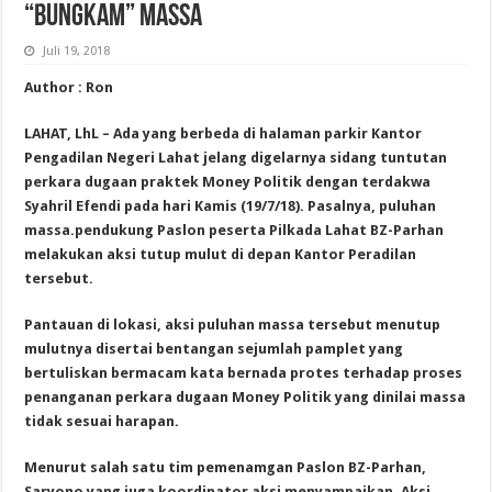
“BUNGKAM” MASSA
Juli 19, 2018
Author : Ron
LAHAT, LhL – Ada yang berbeda di halaman parkir Kantor
Pengadilan Negeri Lahat jelang digelarnya sidang tuntutan
perkara dugaan praktek Money Politik dengan terdakwa
Syahril Efendi pada hari Kamis (19/7/18). Pasalnya, puluhan
massa.pendukung Paslon peserta Pilkada Lahat BZ-Parhan
melakukan aksi tutup mulut di depan Kantor Peradilan
tersebut.
Pantauan di lokasi, aksi puluhan massa tersebut menutup
mulutnya disertai bentangan sejumlah pamplet yang
bertuliskan bermacam kata bernada protes terhadap proses
penanganan perkara dugaan Money Politik yang dinilai massa
tidak sesuai harapan.
Menurut salah satu tim pemenamgan Paslon BZ-Parhan,
Saryono yang juga koordinator aksi menyampaikan. Aksi