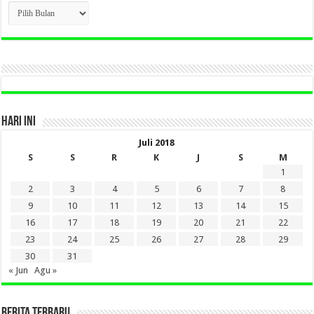
CLICK
BERITA
LAMA
DI
SINI
HARI INI
Juli 2018
S
S
R
K
J
S
M
1
2
3
4
5
6
7
8
9
10
11
12
13
14
15
16
17
18
19
20
21
22
23
24
25
26
27
28
29
30
31
« Jun
Agu »
BERITA TERBARU