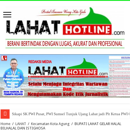
Sikapi SK PWI Pusat, PWI Sumsel Tunjuk Ujang Lahat jadi Plt Ketua PWI
Home
/
LAHAT
/
Kecamatan Kota Agung
/
BUPATI LAHAT GELAR HALAL
BILHALAL DAN ISTIGHOSA