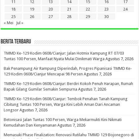
11
12
13
14
15
16
17
18
19
20
21
22
23
24
25
26
27
28
29
30
« Mei
Jul »
BERITA TERBARU
TMMD Ke-129 Kodim 0608/Cianjur: Jalan Hotmix Kampung RT 07/03
Tuntas 100 Persen, Manfaat Nyata Mulai Dinikmati Warga
Agustus 7, 2026
Bak Penampung Air Rampung Diperindah, Progres Pipanisasi TMMD Ke-
129 Kodim 0608/Cianjur Mencapai 98 Persen
Agustus 7, 2026
TMMD Ke-129 Kodim 0608/Cianjur: Berdiri Kokoh Penuh Harapan, Rumah
Bapak Gilang Gumilar Semakin Sempurna
Agustus 7, 2026
TMMD Ke-129 Kodim 0608/Cianjur: Tembok Penahan Tanah Kampung
Cibitung Tuntas 100 Persen, Warga Kini Lebih Aman Dari Ancaman
Longsor
Agustus 7, 2026
Betonisasi Jalan Tuntas 100 Persen, Warga Mekarmukti Kini Nikmati
Kemudahan Dan Kenyamanan
Agustus 7, 2026
Memasuki Phase Finalization: Renovasi Rutilahu TMMD 129 Bojonegoro di