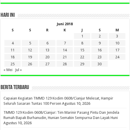
HARI INI
Juni 2018
S
S
R
K
J
S
M
1
2
3
4
5
6
7
8
9
10
11
12
13
14
15
16
17
18
19
20
21
22
23
24
25
26
27
28
29
30
« Mei
Jul »
BERITA TERBARU
Capaian Kegiatan TMMD 129 Kodim 0608/Cianjur Melesat, Hampir
Seluruh Sasaran Tuntas 100 Persen
Agustus 10, 2026
TMMD 129 Kodim 0608/Cianjur: Tim Marinir Pasang Pintu Dan Jendela
Rumah Bapak Burhanudin, Hunian Semakin Sempurna Dan Layak Huni
Agustus 10, 2026