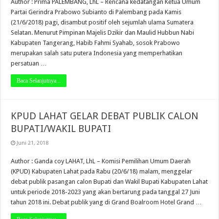
Author : Prima PALEMBANG, LhL – Rencana kedatangan Ketua Umum
Partai Gerindra Prabowo Subianto di Palembang pada Kamis
(21/6/2018) pagi, disambut positif oleh sejumlah ulama Sumatera
Selatan. Menurut Pimpinan Majelis Dzikir dan Maulid Hubbun Nabi
Kabupaten Tangerang, Habib Fahmi Syahab, sosok Prabowo
merupakan salah satu putera Indonesia yang memperhatikan
persatuan …
Baca Selanjutnya...
KPUD LAHAT GELAR DEBAT PUBLIK CALON
BUPATI/WAKIL BUPATI
Juni 21, 2018
Author : Ganda coy LAHAT, LhL – Komisi Pemilihan Umum Daerah
(KPUD) Kabupaten Lahat pada Rabu (20/6/18) malam, menggelar
debat publik pasangan calon Bupati dan Wakil Bupati Kabupaten Lahat
untuk periode 2018-2023 yang akan bertarung pada tanggal 27 Juni
tahun 2018 ini. Debat publik yang di Grand Boalroom Hotel Grand …