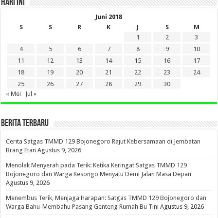
HARI INI
Juni 2018
S
S
R
K
J
S
M
1
2
3
4
5
6
7
8
9
10
11
12
13
14
15
16
17
18
19
20
21
22
23
24
25
26
27
28
29
30
« Mei
Jul »
BERITA TERBARU
Cerita Satgas TMMD 129 Bojonegoro Rajut Kebersamaan di Jembatan
Brang Etan
Agustus 9, 2026
Menolak Menyerah pada Terik: Ketika Keringat Satgas TMMD 129
Bojonegoro dan Warga Kesongo Menyatu Demi Jalan Masa Depan
Agustus 9, 2026
Menembus Terik, Menjaga Harapan: Satgas TMMD 129 Bojonegoro dan
Warga Bahu-Membahu Pasang Genteng Rumah Bu Tini
Agustus 9, 2026