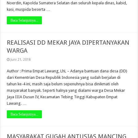
Noerdin, Kapolda Sumatera Selatan dan seluruh kepala dinas, kabid,
kasi, muspida beserta …
Baca Selanjutnya...
REALISASI DD MEKAR JAYA DIPERTANYAKAN
WARGA
Juni 21, 2018
Author : Prima Empat Lawang, LhL – Adanya bantuan dana desa (DD)
dari Kementrian Desa Republik Indonesia yang sudah berjalan di
tahun ke-4 ini, masih saja belum sepenuhnya bisa dinikmati oleh
masyarakat banyak. Seperti halnya yang dialami warga Desa Mekar
Jaya IIIA Dusun IV, Kecamatan Tebing Tinggi Kabupaten Empat
Lawang. …
Baca Selanjutnya...
MASYARAKAT GUGAH ANTUSIAS MANCING