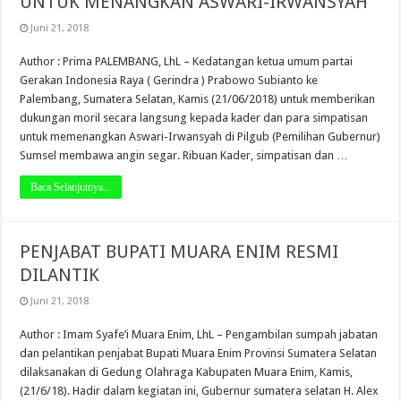
UNTUK MENANGKAN ASWARI-IRWANSYAH
Juni 21, 2018
Author : Prima PALEMBANG, LhL – Kedatangan ketua umum partai
Gerakan Indonesia Raya ( Gerindra ) Prabowo Subianto ke
Palembang, Sumatera Selatan, Kamis (21/06/2018) untuk memberikan
dukungan moril secara langsung kepada kader dan para simpatisan
untuk memenangkan Aswari-Irwansyah di Pilgub (Pemilihan Gubernur)
Sumsel membawa angin segar. Ribuan Kader, simpatisan dan …
Baca Selanjutnya...
PENJABAT BUPATI MUARA ENIM RESMI
DILANTIK
Juni 21, 2018
Author : Imam Syafe’i Muara Enim, LhL – Pengambilan sumpah jabatan
dan pelantikan penjabat Bupati Muara Enim Provinsi Sumatera Selatan
dilaksanakan di Gedung Olahraga Kabupaten Muara Enim, Kamis,
(21/6/18). Hadir dalam kegiatan ini, Gubernur sumatera selatan H. Alex