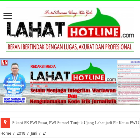
Pemkab Empatlawang Gelar Upacara HUT ke-80 Bhayangkara Tahun 2026
Home
/
2018
/
Juni
/
21