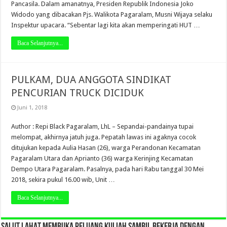
Pancasila. Dalam amanatnya, Presiden Republik Indonesia Joko
Widodo yang dibacakan Pjs. Walikota Pagaralam, Musni Wijaya selaku
Inspektur upacara. “Sebentar lagi kita akan memperingati HUT …
Baca Selanjutnya...
PULKAM, DUA ANGGOTA SINDIKAT
PENCURIAN TRUCK DICIDUK
Juni 1, 2018
Author : Repi Black Pagaralam, LhL – Sepandai-pandainya tupai
melompat, akhirnya jatuh juga. Pepatah lawas ini agaknya cocok
ditujukan kepada Aulia Hasan (26), warga Perandonan Kecamatan
Pagaralam Utara dan Aprianto (36) warga Kerinjing Kecamatan
Dempo Utara Pagaralam. Pasalnya, pada hari Rabu tanggal 30 Mei
2018, sekira pukul 16.00 wib, Unit …
Baca Selanjutnya...
SALUT LAHAT MEMBUKA PELUANG KULIAH SAMBIL BEKERJA DENGAN