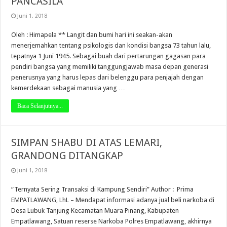
PANCASILA
Juni 1, 2018
Oleh : Himapela ** Langit dan bumi hari ini seakan-akan
menerjemahkan tentang psikologis dan kondisi bangsa 73 tahun lalu,
tepatnya 1 Juni 1945. Sebagai buah dari pertarungan gagasan para
pendiri bangsa yang memiliki tanggungjawab masa depan generasi
penerusnya yang harus lepas dari belenggu para penjajah dengan
kemerdekaan sebagai manusia yang …
Baca Selanjutnya...
SIMPAN SHABU DI ATAS LEMARI,
GRANDONG DITANGKAP
Juni 1, 2018
“Ternyata Sering Transaksi di Kampung Sendiri” Author : Prima
EMPATLAWANG, LhL – Mendapat informasi adanya jual beli narkoba di
Desa Lubuk Tanjung Kecamatan Muara Pinang, Kabupaten
Empatlawang, Satuan reserse Narkoba Polres Empatlawang, akhirnya