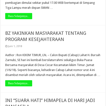
pembagian dimulai sekitar pukul 17.00 WIB bertempat di Simpang
Tiga Lampu merah depan SMAN …
Baca Selanjutnya...
BZ YAKINKAN MASYARAKAT TENTANG
PROGRAM KESEJAHTERAAN
Juni 1, 2018
Author : Ron KIKIM TIMUR, LhL – Calon Bupati (Cabup) Lahat H. Bursah
Zarnubi, SE hari ini kembali bersilaturrahmi sekaligus Buka Puasa
Bersama masyarakat di Desa Cecar Kecamatan kikim Timur. Jumat
(1/6/18). Seperti biasanya, kehadiran Cabup Lahat nomor urut 4 ini
disambut meriah oleh seluruh masyarakat. Acara ini, ditempatkan di …
Baca Selanjutnya...
INI “SUARA HATI” HIMAPELA DI HARI JADI