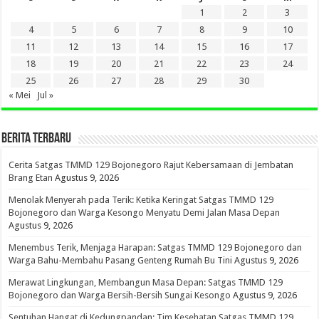
1
2
3
4
5
6
7
8
9
10
11
12
13
14
15
16
17
18
19
20
21
22
23
24
25
26
27
28
29
30
« Mei
Jul »
BERITA TERBARU
Cerita Satgas TMMD 129 Bojonegoro Rajut Kebersamaan di Jembatan
Brang Etan
Agustus 9, 2026
Menolak Menyerah pada Terik: Ketika Keringat Satgas TMMD 129
Bojonegoro dan Warga Kesongo Menyatu Demi Jalan Masa Depan
Agustus 9, 2026
Menembus Terik, Menjaga Harapan: Satgas TMMD 129 Bojonegoro dan
Warga Bahu-Membahu Pasang Genteng Rumah Bu Tini
Agustus 9, 2026
Merawat Lingkungan, Membangun Masa Depan: Satgas TMMD 129
Bojonegoro dan Warga Bersih-Bersih Sungai Kesongo
Agustus 9, 2026
Sentuhan Hangat di Kedungpandan: Tim Kesehatan Satgas TMMD 129