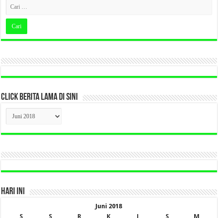
CLICK BERITA LAMA DI SINI
CLICK
BERITA
LAMA
DI
SINI
HARI INI
Juni 2018
S
S
R
K
J
S
M