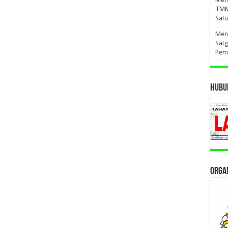
TMM
Sat
Meny
Sat
Pem
HUBUN
ORGAN