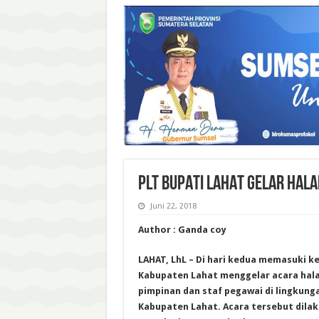
PLT BUPATI LAHAT GELAR HALA
Juni 22, 2018
Author : Ganda coy
LAHAT, LhL – Di hari kedua memasuki ker
Kabupaten Lahat menggelar acara halal
pimpinan dan staf pegawai di lingkun
Kabupaten Lahat. Acara tersebut dila