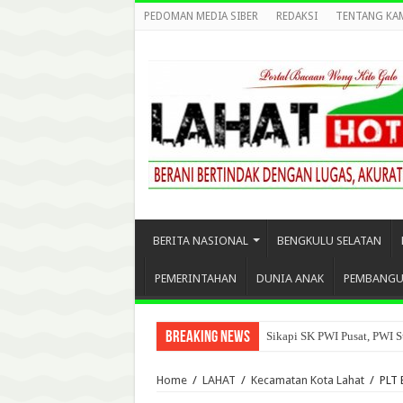
PEDOMAN MEDIA SIBER
REDAKSI
TENTANG KA
BERITA NASIONAL
BENGKULU SELATAN
PEMERINTAHAN
DUNIA ANAK
PEMBANG
Breaking News
Sikapi SK PWI Pusat, PWI S
Home
/
LAHAT
/
Kecamatan Kota Lahat
/
PLT 