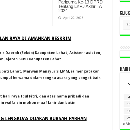
Paripurna Ke-13 DPRD
Tentang LKPJ Akhir TA
2024
CLICK
April 22, 2025
CLI
BER
LAM
DI
ALAN RAYA DI AMANKAN RESKRIM
SINI
ris Daerah (Sekda) Kabupaten Lahat, Asisten- asisten,
n jajaran SKPD Kabupaten Lahat.
HARI 
Bupati Lahat, Marwan Mansyur SH,MM, ia mengatakan
rkumpul bersama dalam rangka acara yang sangat baik
S
hari raya Idul Fitri, dan atas nama pribadi dan
4
n walfaizin mohon maaf lahir dan batin.
1
1
2
NG LENGKUAS DOAKAN BURSAH-PARHAN
« Me