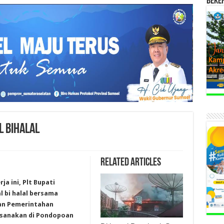
BEKE
L BIHALAL
Related Articles
ja ini, Plt Bupati
 bi halal bersama
gan Pemerintahan
ksanakan di Pondopoan