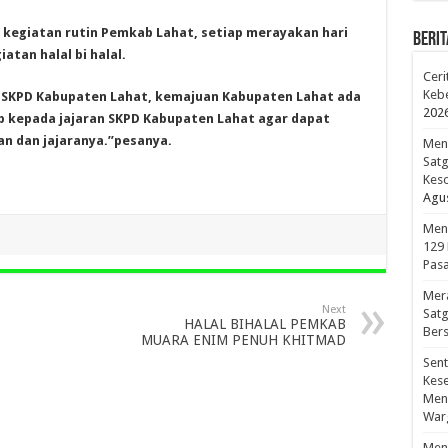
 kegiatan rutin Pemkab Lahat, setiap merayakan hari
BERIT
atan halal bi halal.
Ceri
Kebe
n SKPD Kabupaten Lahat, kemajuan Kabupaten Lahat ada
202
ap kepada jajaran SKPD Kabupaten Lahat agar dapat
n dan jajaranya.”pesanya.
Meno
Sat
Kes
Agus
Men
129
Pasa
Mer
Next
Sat
HALAL BIHALAL PEMKAB
Bers
MUARA ENIM PENUH KHITMAD
Sen
Kes
Men
War
Meny