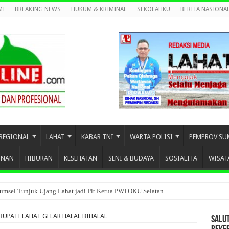
MI
BREAKING NEWS
HUKUM & KRIMINAL
SEKOLAHKU
BERITA NASIONA
REGIONAL
LAHAT
KABAR TNI
WARTA POLISI
PEMPROV SU
UNAN
HIBURAN
KESEHATAN
SENI & BUDAYA
SOSIALITA
WISAT
umsel Tunjuk Ujang Lahat jadi Plt Ketua PWI OKU Selatan
BUPATI LAHAT GELAR HALAL BIHALAL
SALU