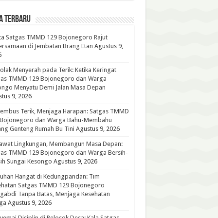
A TERBARU
ta Satgas TMMD 129 Bojonegoro Rajut
rsamaan di Jembatan Brang Etan
Agustus 9,
6
lak Menyerah pada Terik: Ketika Keringat
gas TMMD 129 Bojonegoro dan Warga
ongo Menyatu Demi Jalan Masa Depan
tus 9, 2026
embus Terik, Menjaga Harapan: Satgas TMMD
 Bojonegoro dan Warga Bahu-Membahu
ng Genteng Rumah Bu Tini
Agustus 9, 2026
awat Lingkungan, Membangun Masa Depan:
gas TMMD 129 Bojonegoro dan Warga Bersih-
ih Sungai Kesongo
Agustus 9, 2026
tuhan Hangat di Kedungpandan: Tim
ehatan Satgas TMMD 129 Bojonegoro
gabdi Tanpa Batas, Menjaga Kesehatan
ga
Agustus 9, 2026
emai Disiplin di Pelosok Desa: Kala Satgas