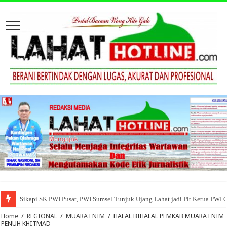
Sikapi SK PWI Pusat, PWI Sumsel Tunjuk Ujang Lahat jadi Plt Ketua PWI 
Home
/
REGIONAL
/
MUARA ENIM
/
HALAL BIHALAL PEMKAB MUARA ENIM
PENUH KHITMAD