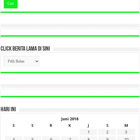
CLICK BERITA LAMA DI SINI
CLICK
BERITA
LAMA
DI
SINI
HARI INI
Juni 2018
S
S
R
K
J
S
M
1
2
3
4
5
6
7
8
9
10