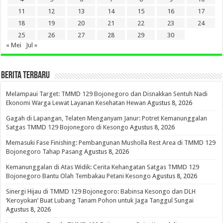
11
12
13
14
15
16
17
18
19
20
21
22
23
24
25
26
27
28
29
30
« Mei
Jul »
BERITA TERBARU
Melampaui Target: TMMD 129 Bojonegoro dan Disnakkan Sentuh Nadi
Ekonomi Warga Lewat Layanan Kesehatan Hewan
Agustus 8, 2026
Gagah di Lapangan, Telaten Menganyam Janur: Potret Kemanunggalan
Satgas TMMD 129 Bojonegoro di Kesongo
Agustus 8, 2026
Memasuki Fase Finishing: Pembangunan Musholla Rest Area di TMMD 129
Bojonegoro Tahap Pasang
Agustus 8, 2026
Kemanunggalan di Atas Widik: Cerita Kehangatan Satgas TMMD 129
Bojonegoro Bantu Olah Tembakau Petani Kesongo
Agustus 8, 2026
Sinergi Hijau di TMMD 129 Bojonegoro: Babinsa Kesongo dan DLH
‘Keroyokan’ Buat Lubang Tanam Pohon untuk Jaga Tanggul Sungai
Agustus 8, 2026