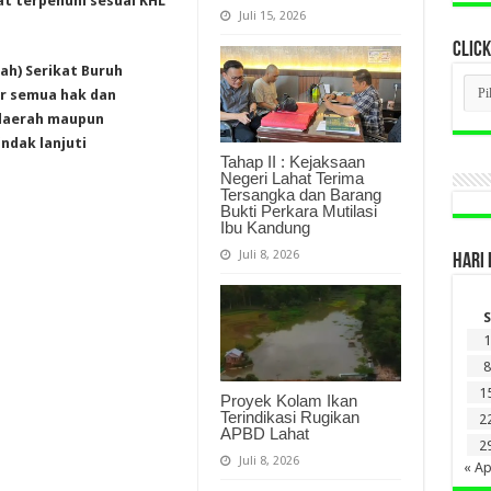
t terpenuhi sesuai KHL
Juli 15, 2026
CLICK
ah) Serikat Buruh
CLI
r semua hak dan
BER
LAM
daerah maupun
DI
ndak lanjuti
SINI
Tahap II : Kejaksaan
Negeri Lahat Terima
Tersangka dan Barang
Bukti Perkara Mutilasi
Ibu Kandung
Juli 8, 2026
HARI 
S
1
8
1
Proyek Kolam Ikan
Terindikasi Rugikan
2
APBD Lahat
2
Juli 8, 2026
« Ap