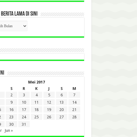
 BERITA LAMA DI SINI
CK
ITA
A
INI
Mei 2017
S
R
K
J
S
M
2
3
4
5
6
7
9
10
11
12
13
14
5
16
17
18
19
20
21
2
23
24
25
26
27
28
9
30
31
r
Jun »