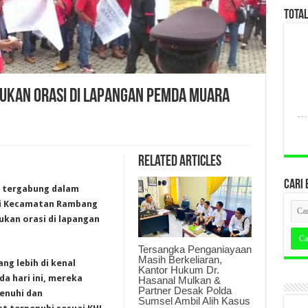
TOTA
KUKAN ORASI DI LAPANGAN PEMDA MUARA
Related Articles
CARI 
g tergabung dalam
 di Kecamatan Rambang
kan orasi di lapangan
Tersangka Penganiayaan
Masih Berkeliaran,
ng lebih di kenal
Kantor Hukum Dr.
a hari ini, mereka
Hasanal Mulkan &
Partner Desak Polda
enuhi dan
Sumsel Ambil Alih Kasus