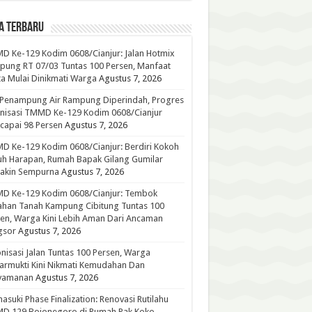
A TERBARU
 Ke-129 Kodim 0608/Cianjur: Jalan Hotmix
ung RT 07/03 Tuntas 100 Persen, Manfaat
a Mulai Dinikmati Warga
Agustus 7, 2026
 Penampung Air Rampung Diperindah, Progres
nisasi TMMD Ke-129 Kodim 0608/Cianjur
capai 98 Persen
Agustus 7, 2026
 Ke-129 Kodim 0608/Cianjur: Berdiri Kokoh
h Harapan, Rumah Bapak Gilang Gumilar
akin Sempurna
Agustus 7, 2026
D Ke-129 Kodim 0608/Cianjur: Tembok
han Tanah Kampung Cibitung Tuntas 100
en, Warga Kini Lebih Aman Dari Ancaman
gsor
Agustus 7, 2026
nisasi Jalan Tuntas 100 Persen, Warga
rmukti Kini Nikmati Kemudahan Dan
yamanan
Agustus 7, 2026
suki Phase Finalization: Renovasi Rutilahu
D 129 Bojonegoro di Rumah Pak Koko