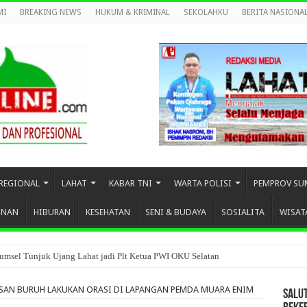
MI
BREAKING NEWS
HUKUM & KRIMINAL
SEKOLAHKU
BERITA NASIONA
REGIONAL
LAHAT
KABAR TNI
WARTA POLISI
PEMPROV SU
UNAN
HIBURAN
KESEHATAN
SENI & BUDAYA
SOSIALITA
WISAT
umsel Tunjuk Ujang Lahat jadi Plt Ketua PWI OKU Selatan
USAN BURUH LAKUKAN ORASI DI LAPANGAN PEMDA MUARA ENIM
SALU