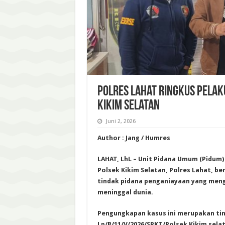
Polres Lahat Ringkus Pelak
Kikim Selatan
Juni 2, 2026
Author : Jang / Humres
LAHAT, LhL – Unit Pidana Umum (Pidum
Polsek Kikim Selatan, Polres Lahat, b
tindak pidana penganiayaan yang men
meninggal dunia.
Pengungkapan kasus ini merupakan tind
Lp/B/11/V/2026/SPKT/Polsek Kikim sela