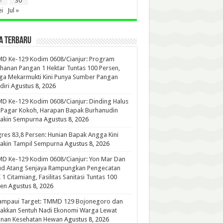
9
30
i
Jul »
A TERBARU
D Ke-129 Kodim 0608/Cianjur: Program
hanan Pangan 1 Hektar Tuntas 100 Persen,
ga Mekarmukti Kini Punya Sumber Pangan
iri
Agustus 8, 2026
 Ke-129 Kodim 0608/Cianjur: Dinding Halus
 Pagar Kokoh, Harapan Bapak Burhanudin
akin Sempurna
Agustus 8, 2026
res 83,8 Persen: Hunian Bapak Angga Kini
akin Tampil Sempurna
Agustus 8, 2026
D Ke-129 Kodim 0608/Cianjur: Yon Mar Dan
ud Atang Senjaya Rampungkan Pengecatan
1 Citamiang, Fasilitas Sanitasi Tuntas 100
sen
Agustus 8, 2026
ampaui Target: TMMD 129 Bojonegoro dan
akkan Sentuh Nadi Ekonomi Warga Lewat
anan Kesehatan Hewan
Agustus 8, 2026