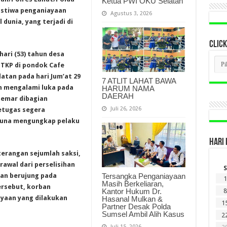
Ketua PWI OKU Selatan
ristiwa penganiayaan
Agustus 3, 2026
unia, yang terjadi di
CLICK
ari (53) tahun desa
CLI
 TKP di pondok Cafe
BER
LAM
atan pada hari Jum’at 29
7 ATLIT LAHAT BAWA
DI
an mengalami luka pada
HARUM NAMA
SINI
DAERAH
memar dibagian
Juli 26, 2026
etugas segera
guna mengungkap pelaku
HARI 
terangan sejumlah saksi,
rawal dari perselisihan
S
Tersangka Penganiayaan
an berujung pada
1
Masih Berkeliaran,
ersebut, korban
Kantor Hukum Dr.
8
ayaan yang dilakukan
Hasanal Mulkan &
1
Partner Desak Polda
Sumsel Ambil Alih Kasus
2
Juli 15, 2026