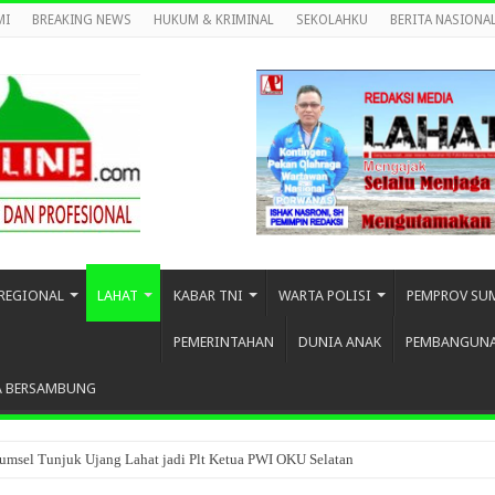
MI
BREAKING NEWS
HUKUM & KRIMINAL
SEKOLAHKU
BERITA NASIONA
REGIONAL
LAHAT
KABAR TNI
WARTA POLISI
PEMPROV SU
PEMERINTAHAN
DUNIA ANAK
PEMBANGUN
A BERSAMBUNG
umsel Tunjuk Ujang Lahat jadi Plt Ketua PWI OKU Selatan