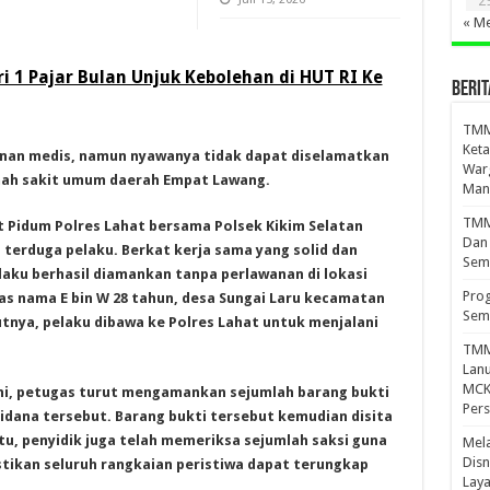
2
« Me
 1 Pajar Bulan Unjuk Kebolehan di HUT RI Ke
BERIT
TMM
Keta
an medis, namun nyawanya tidak dapat diselamatkan
War
mah sakit umum daerah Empat Lawang.
Mand
TMMD
t Pidum Polres Lahat bersama Polsek Kikim Selatan
Dan
terduga pelaku. Berkat kerja sama yang solid dan
Sem
laku berhasil diamankan tanpa perlawanan di lokasi
Prog
as nama E bin W 28 tahun, desa Sungai Laru kecamatan
Sem
tnya, pelaku dibawa ke Polres Lahat untuk menjalani
TMM
Lan
MCK 
ni, petugas turut mengamankan sejumlah barang bukti
Per
idana tersebut. Barang bukti tersebut kemudian disita
tu, penyidik juga telah memeriksa sejumlah saksi guna
Mel
Disn
ikan seluruh rangkaian peristiwa dapat terungkap
Lay