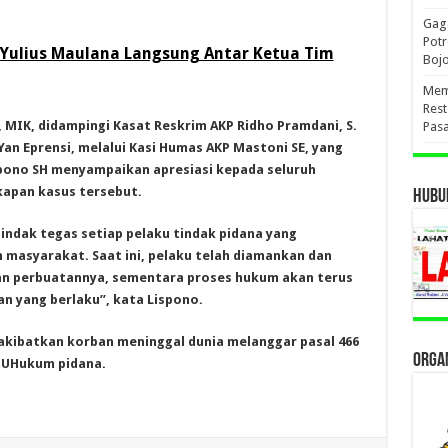
Gaga
Pot
, Yulius Maulana Langsung Antar Ketua Tim
Boj
Mema
Res
, MIK, didampingi Kasat Reskrim AKP Ridho Pramdani, S.
Pas
Yan Eprensi, melalui Kasi Humas AKP Mastoni SE, yang
pono SH menyampaikan apresiasi kepada seluruh
kapan kasus tersebut.
HUBUN
ndak tegas setiap pelaku tindak pidana yang
asyarakat. Saat ini, pelaku telah diamankan dan
gan perbuatannya, sementara proses hukum akan terus
an yang berlaku”, kata Lispono.
kibatkan korban meninggal dunia melanggar pasal 466
ORGAN
 UUHukum pidana.