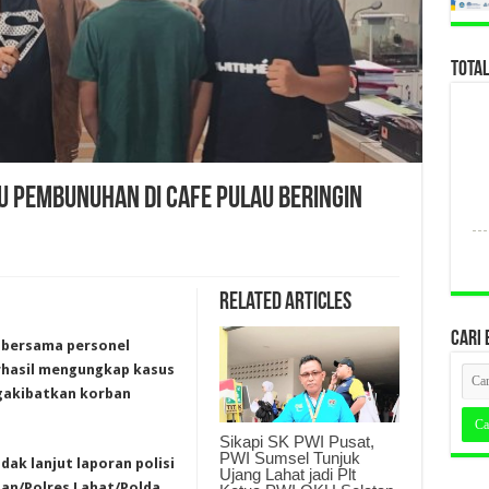
TOTA
u Pembunuhan di Cafe Pulau Beringin
Related Articles
CARI 
) bersama personel
erhasil mengungkap kasus
gakibatkan korban
Sikapi SK PWI Pusat,
PWI Sumsel Tunjuk
ak lanjut laporan polisi
Ujang Lahat jadi Plt
tan/Polres Lahat/Polda