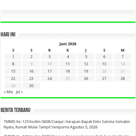
SINI
HARI INI
Juni 2026
S
S
R
K
J
S
M
1
2
3
4
5
6
7
8
9
10
11
12
13
14
15
16
17
18
19
20
21
22
23
24
25
26
27
28
29
30
« Mei
Jul »
BERITA TERBARU
TMMD Ke-129 Kodim 0608/Cianjur: Harapan Bapak Entis Sutisna Semakin
Nyata, Rumah Mulai Tampil Sempurna
Agustus 5, 2026