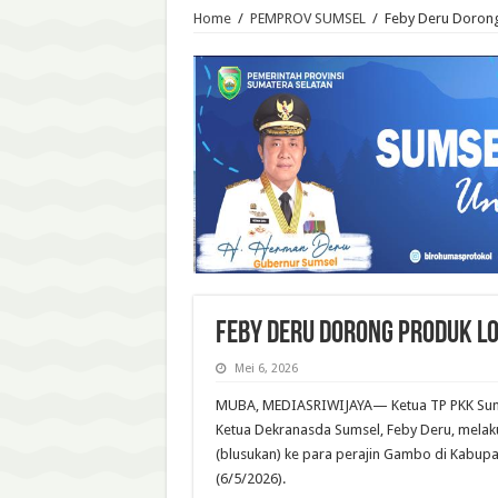
Home
/
PEMPROV SUMSEL
/
Feby Deru Dorong
Feby Deru Dorong Produk L
Mei 6, 2026
MUBA, MEDIASRIWIJAYA— Ketua TP PKK Suma
Ketua Dekranasda Sumsel, Feby Deru, melak
(blusukan) ke para perajin Gambo di Kabupa
(6/5/2026).