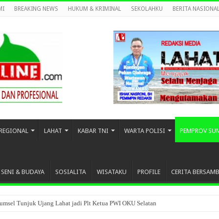
MI
BREAKING NEWS
HUKUM & KRIMINAL
SEKOLAHKU
BERITA NASIONA
REGIONAL
LAHAT
KABAR TNI
WARTA POLISI
PEMPROV SU
SENI & BUDAYA
SOSIALITA
WISATAKU
PROFILE
CERITA BERSAM
umsel Tunjuk Ujang Lahat jadi Plt Ketua PWI OKU Selatan