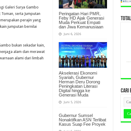
gi Galeri Surya Gambo
Peringatan Hari PMR,
t Toman, serta Jumputan
Feby HD Ajak Generasi
TOTA
 merupakan perajin yang
Muda Perkuat Empati
dan Jiwa Kemanusiaan
ain jumputan bernilai
Juni 6, 2026
 Gambo bukan sekadar kain,
 menjaga alam dan merawat
ewarnaan alami dari limbah
Akselerasi Ekonomi
Syariah, Gubernur
Herman Deru Dorong
Peningkatan Literasi
Digital hingga ke
CARI 
Generasi Muda
Juni 5, 2026
Gubernur Sumsel
Nonaktifkan ASN Terlibat
Kasus Suap Fee Proyek