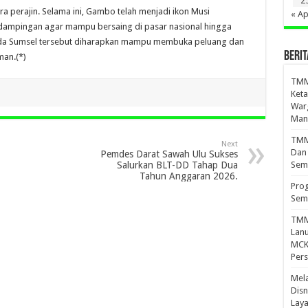
2
a perajin. Selama ini, Gambo telah menjadi ikon Musi
« Ap
ampingan agar mampu bersaing di pasar nasional hingga
sda Sumsel tersebut diharapkan mampu membuka peluang dan
BERIT
man.(*)
TMM
Keta
War
Mand
TMMD
Next
Dan
Pemdes Darat Sawah Ulu Sukses
Salurkan BLT-DD Tahap Dua
Sem
Tahun Anggaran 2026.
Prog
Sem
TMM
Lan
MCK 
Per
Mel
Disn
Lay