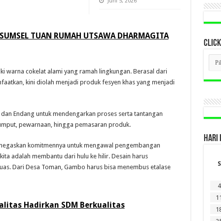
Juni 5, 2026
 SUMSEL TUAN RUMAH UTSAWA DHARMAGITA
CLICK
CLI
BER
 warna cokelat alami yang ramah lingkungan. Berasal dari
LAM
DI
aatkan, kini diolah menjadi produk fesyen khas yang menjadi
SINI
i dan Endang untuk mendengarkan proses serta tantangan
ejumput, pewarnaan, hingga pemasaran produk.
HARI 
menegaskan komitmennya untuk mengawal pengembangan
ta adalah membantu dari hulu ke hilir. Desain harus
S
perluas. Dari Desa Toman, Gambo harus bisa menembus etalase
4
1
litas Hadirkan SDM Berkualitas
1