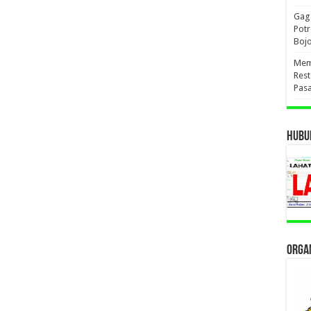
Gaga
Pot
Boj
Mema
Res
Pas
HUBUN
ORGAN