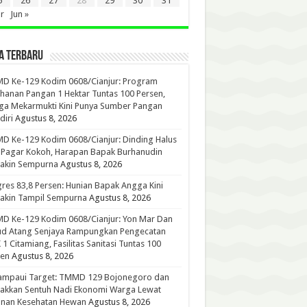
5
26
27
28
29
30
31
r
Jun »
A TERBARU
D Ke-129 Kodim 0608/Cianjur: Program
hanan Pangan 1 Hektar Tuntas 100 Persen,
ga Mekarmukti Kini Punya Sumber Pangan
iri
Agustus 8, 2026
 Ke-129 Kodim 0608/Cianjur: Dinding Halus
 Pagar Kokoh, Harapan Bapak Burhanudin
akin Sempurna
Agustus 8, 2026
res 83,8 Persen: Hunian Bapak Angga Kini
akin Tampil Sempurna
Agustus 8, 2026
D Ke-129 Kodim 0608/Cianjur: Yon Mar Dan
ud Atang Senjaya Rampungkan Pengecatan
1 Citamiang, Fasilitas Sanitasi Tuntas 100
sen
Agustus 8, 2026
ampaui Target: TMMD 129 Bojonegoro dan
akkan Sentuh Nadi Ekonomi Warga Lewat
anan Kesehatan Hewan
Agustus 8, 2026